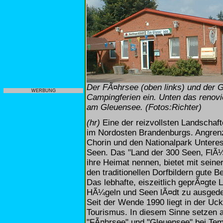
Der FÃ¤hrsee (oben links) und der 
WERBUNG
Campingferien ein. Unten das renov
am Gleuensee. (Fotos:Richter)
(hr)
Eine der reizvollsten Landschaf
im Nordosten Brandenburgs. Angren
Chorin und den Nationalpark Untere
Seen. Das "Land der 300 Seen, FlÃ
ihre Heimat nennen, bietet mit sein
den traditionellen Dorfbildern gute 
Das lebhafte, eiszeitlich geprÃ¤gte
HÃ¼geln und Seen lÃ¤dt zu ausgede
Seit der Wende 1990 liegt in der U
Tourismus. In diesem Sinne setzen 
"FÃ¤hrsee" und "Gleuensee" bei Tem