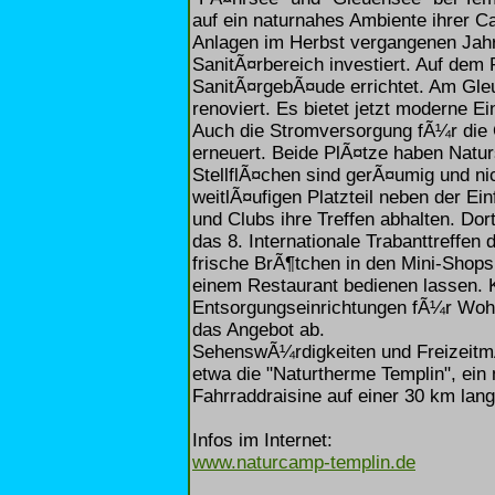
auf ein naturnahes Ambiente ihrer 
Anlagen im Herbst vergangenen Jahr
SanitÃ¤rbereich investiert. Auf de
SanitÃ¤rgebÃ¤ude errichtet. Am Gl
renoviert. Es bietet jetzt moderne E
Auch die Stromversorgung fÃ¼r die
erneuert. Beide PlÃ¤tze haben Natu
StellflÃ¤chen sind gerÃ¤umig und ni
weitlÃ¤ufigen Platzteil neben der 
und Clubs ihre Treffen abhalten. Dor
das 8. Internationale Trabanttreffen 
frische BrÃ¶tchen in den Mini-Shop
einem Restaurant bedienen lassen. K
Entsorgungseinrichtungen fÃ¼r Woh
das Angebot ab.
SehenswÃ¼rdigkeiten und FreizeitmÃ
etwa die "Naturtherme Templin", ei
Fahrraddraisine auf einer 30 km lan
Infos im Internet:
www.naturcamp-templin.de