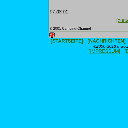
07.08.01
[zurü
© 2001 Camping-Channel
[STARTSEITE]
[NACHRICHTEN]
©2000-2018 maxxwe
[IMPRESSUM]
[