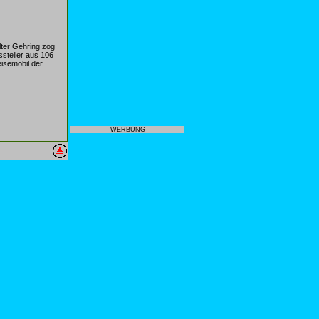
lter Gehring zog
steller aus 106
isemobil der
WERBUNG