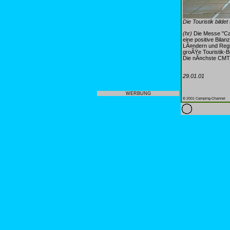
Die Touristik bilde
(hr)
Die Messe "Car
eine positive Bila
LÃ¤ndern und Regi
groÃŸe Touristik-B
Die nÃ¤chste CMT w
29.01.01
WERBUNG
© 2001 Camping-Channel