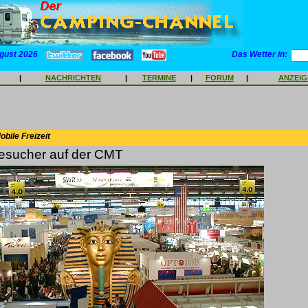
gust 2026
Das Wetter in:
|
NACHRICHTEN
|
TERMINE
|
FORUM
|
ANZEI
bile Freizeit
esucher auf der CMT