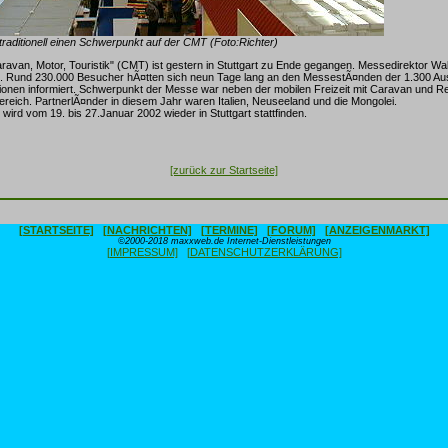
t traditionell einen Schwerpunkt auf der CMT (Foto:Richter)
avan, Motor, Touristik" (CMT) ist gestern in Stuttgart zu Ende gegangen. Messedirektor Wa
nz. Rund 230.000 Besucher hÃ¤tten sich neun Tage lang an den MessestÃ¤nden der 1.300 Aus
onen informiert. Schwerpunkt der Messe war neben der mobilen Freizeit mit Caravan und Re
ereich. PartnerlÃ¤nder in diesem Jahr waren Italien, Neuseeland und die Mongolei.
ird vom 19. bis 27.Januar 2002 wieder in Stuttgart stattfinden.
[zurück zur Startseite]
[STARTSEITE]
[NACHRICHTEN]
[TERMINE]
[FORUM]
[ANZEIGENMARKT]
©2000-2018 maxxweb.de Internet-Dienstleistungen
[IMPRESSUM]
[DATENSCHUTZERKLÄRUNG]