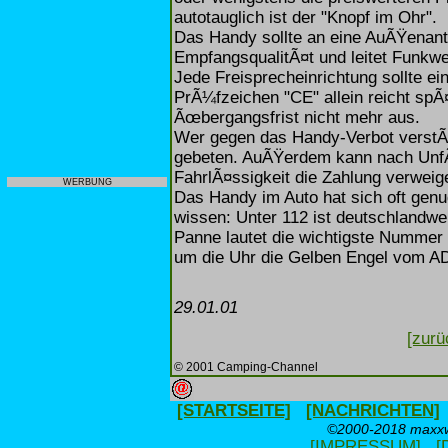
autotauglich ist der "Knopf im Ohr".
Das Handy sollte an eine AuÃŸenante
EmpfangsqualitÃ¤t und leitet Funkwe
Jede Freisprecheinrichtung sollte ei
PrÃ¼fzeichen "CE" allein reicht spÃ
Ãœbergangsfrist nicht mehr aus.
Wer gegen das Handy-Verbot verstÃ¶
gebeten. AuÃŸerdem kann nach UnfÃ
FahrlÃ¤ssigkeit die Zahlung verweig
WERBUNG
Das Handy im Auto hat sich oft genu
wissen: Unter 112 ist deutschlandweit
Panne lautet die wichtigste Nummer 
um die Uhr die Gelben Engel vom A
29.01.01
[zurü
© 2001 Camping-Channel
[STARTSEITE]
[NACHRICHTEN]
©2000-2018 maxxwe
[IMPRESSUM]
[