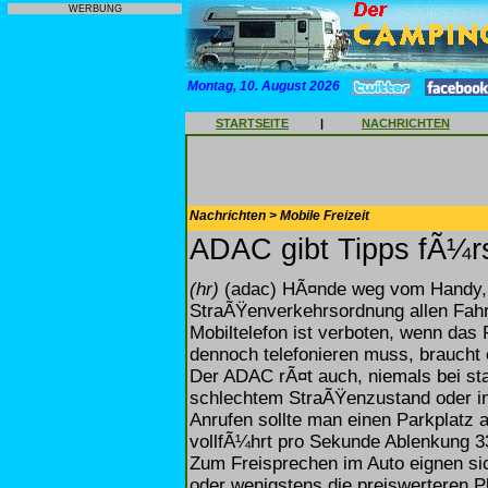
WERBUNG
Montag, 10. August 2026
STARTSEITE
|
NACHRICHTEN
Nachrichten > Mobile Freizeit
ADAC gibt Tipps fÃ¼rs
(hr)
(adac) HÃ¤nde weg vom Handy, d
StraÃŸenverkehrsordnung allen Fahrz
Mobiltelefon ist verboten, wenn das 
dennoch telefonieren muss, braucht 
Der ADAC rÃ¤t auch, niemals bei st
schlechtem StraÃŸenzustand oder in
Anrufen sollte man einen Parkplatz a
vollfÃ¼hrt pro Sekunde Ablenkung 33
Zum Freisprechen im Auto eignen sic
oder wenigstens die preiswerteren P