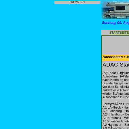
WERBUNG
Sonntag, 09. Au
STARTSEITE
Nachrichten > Mo
ADAC-Stau
(hr)
(adac) Urlaub
Autobahnen fÃ¼lle
nach Hamburg und 
Brandenburger und 
vor dem Schulanfan
zuletzt viele Auto
wieder SpÃ¤turlau
Autobahnen zu rec
FernstraÃŸen zur 
A 1 LÃ¼beck - Ham
A 7 Flensburg - H
A 24 Hamburg - Ber
A 19 Rostock - Wit
A 10 Berliner Auto
A 2 Hannover - Ber
A 9 MÃ¼nchen - NÃ