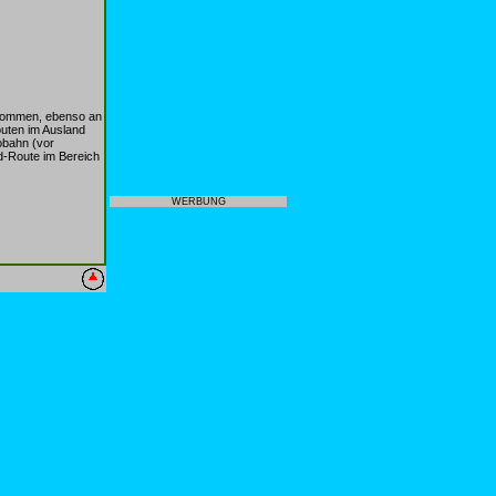
kommen, ebenso an
outen im Ausland
obahn (vor
d-Route im Bereich
WERBUNG