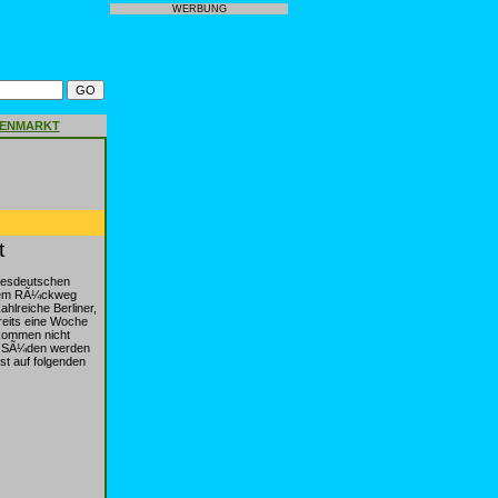
WERBUNG
GENMARKT
t
desdeutschen
 dem RÃ¼ckweg
lreiche Berliner,
reits eine Woche
 kommen nicht
ung SÃ¼den werden
t auf folgenden