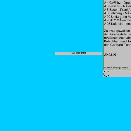
A 4 GÃ¶rlitz - Dre
A 3 Passau - NÃ¼r
A 5 Basel - Frankfu
A 8 Salzburg - MÃ¼
A 99 Umfahrung 
A 95/B 2 MÃ¼nche
A 93 Kufstein - Inn
Zu zwangsweisen 
den Grenzstellen v
mÃ¼ssen Autofahrer
Katschberg und Tau
des Gotthard-Tunn
WERBUNG
20.08.01
© 2001 Camping-Channel