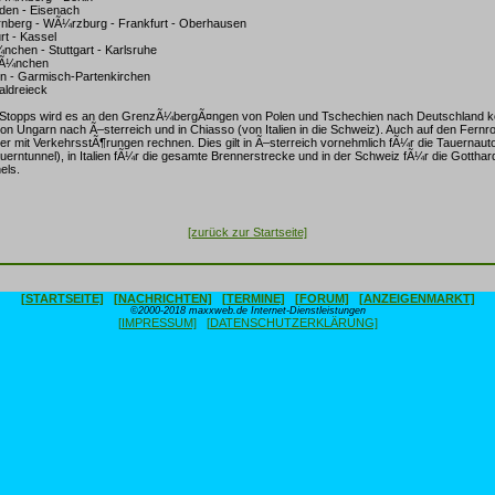
sden - Eisenach
nberg - WÃ¼rzburg - Frankfurt - Oberhausen
rt - Kassel
nchen - Stuttgart - Karlsruhe
MÃ¼nchen
n - Garmisch-Partenkirchen
taldreieck
Stopps wird es an den GrenzÃ¼bergÃ¤ngen von Polen und Tschechien nach Deutschland 
on Ungarn nach Ã–sterreich und in Chiasso (von Italien in die Schweiz). Auch auf den Fernr
 mit VerkehrsstÃ¶rungen rechnen. Dies gilt in Ã–sterreich vornehmlich fÃ¼r die Tauernaut
erntunnel), in Italien fÃ¼r die gesamte Brennerstrecke und in der Schweiz fÃ¼r die Gotthar
els.
[zurück zur Startseite]
[STARTSEITE]
[NACHRICHTEN]
[TERMINE]
[FORUM]
[ANZEIGENMARKT]
©2000-2018 maxxweb.de Internet-Dienstleistungen
[IMPRESSUM]
[DATENSCHUTZERKLÄRUNG]