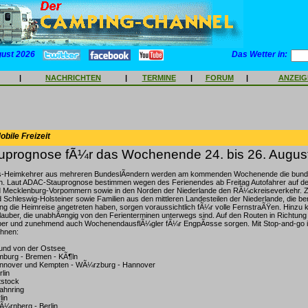
gust 2026
Das Wetter in:
|
NACHRICHTEN
|
TERMINE
|
FORUM
|
ANZEI
bile Freizeit
prognose fÃ¼r das Wochenende 24. bis 26. Augus
s-Heimkehrer aus mehreren BundeslÃ¤ndern werden am kommenden Wochenende die bun
n. Laut ADAC-Stauprognose bestimmen wegen des Ferienendes ab Freitag Autofahrer auf
Mecklenburg-Vorpommern sowie in den Norden der Niederlande den RÃ¼ckreiseverkehr. Zah
Schleswig-Holsteiner sowie Familien aus den mittleren Landesteilen der Niederlande, die be
g die Heimreise angetreten haben, sorgen voraussichtlich fÃ¼r volle FernstraÃŸen. Hinzu
urlauber, die unabhÃ¤ngig von den Ferienterminen unterwegs sind. Auf den Routen in Richt
ber und zunehmend auch WochenendausflÃ¼gler fÃ¼r EngpÃ¤sse sorgen. Mit Stop-and-go is
hnen:
und von der Ostsee
burg - Bremen - KÃ¶ln
annover und Kempten - WÃ¼rzburg - Hannover
lin
tstock
bahnring
lin
¼rnberg - Berlin