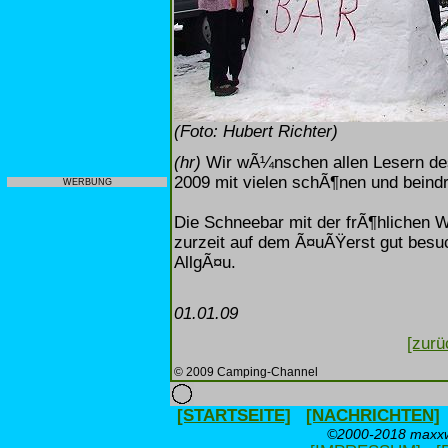
(Foto: Hubert Richter)
(hr)
Wir wÃ¼nschen allen Lesern d
2009 mit vielen schÃ¶nen und bein
WERBUNG
Die Schneebar mit der frÃ¶hlichen 
zurzeit auf dem Ã¤uÃŸerst gut bes
AllgÃ¤u.
01.01.09
[zurü
© 2009 Camping-Channel
[STARTSEITE]
[NACHRICHTEN]
©2000-2018 maxxwe