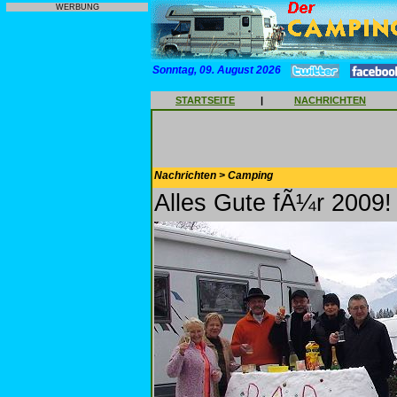
WERBUNG
Sonntag, 09. August 2026
STARTSEITE
|
NACHRICHTEN
Nachrichten > Camping
Alles Gute fÃ¼r 2009!