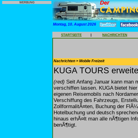
WERBUNG
Montag, 10. August 2026
STARTSEITE
|
NACHRICHTEN
Nachrichten > Mobile Freizeit
KUGA TOURS erweiter
(red)
Seit Anfang Januar kann man 
verschiffen lassen. KUGA bietet hier
eigenen Reisemobils nach Nordamer
Verschiffung des Fahrzeugs, Erstellu
ZollformalitÃ¤ten, Buchung der FlÃ
Hotelbuchung und deutsch sprechen
hinaus erhÃ¤lt man alle nÃ¶tigen In
benÃ¶tigt.