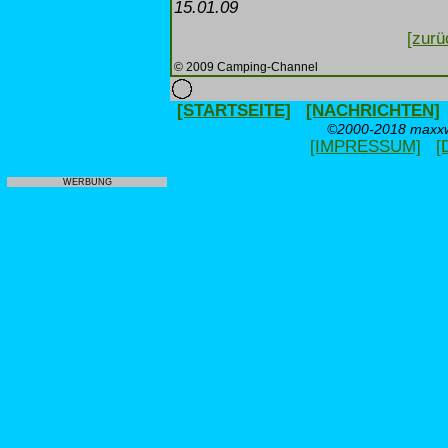
15.01.09
[zurü
© 2009 Camping-Channel
[STARTSEITE]
[NACHRICHTEN]
©2000-2018 maxxwe
[IMPRESSUM]
[
WERBUNG