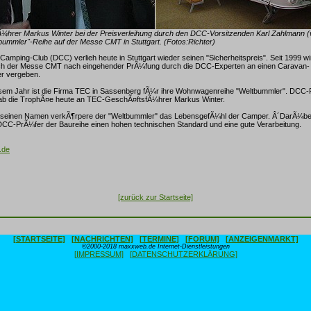
hrer Markus Winter bei der Preisverleihung durch den DCC-Vorsitzenden Karl Zahlmann (v.
ummler"-Reihe auf der Messe CMT in Stuttgart. (Fotos:Richter)
amping-Club (DCC) verlieh heute in Stuttgart wieder seinen "Sicherheitspreis". Seit 1999 wi
lich der Messe CMT nach eingehender PrÃ¼fung durch die DCC-Experten an einen Caravan-
er vergeben.
iesem Jahr ist die Firma TEC in Sassenberg fÃ¼r ihre Wohnwagenreihe "Weltbummler". DCC-P
b die TrophÃ¤e heute an TEC-GeschÃ¤ftsfÃ¼hrer Markus Winter.
h seinen Namen verkÃ¶rpere der "Weltbummler" das LebensgefÃ¼hl der Camper. Â´DarÃ¼be
DCC-PrÃ¼fer der Baureihe einen hohen technischen Standard und eine gute Verarbeitung.
.de
[zurück zur Startseite]
[STARTSEITE]
[NACHRICHTEN]
[TERMINE]
[FORUM]
[ANZEIGENMARKT]
©2000-2018 maxxweb.de Internet-Dienstleistungen
[IMPRESSUM]
[DATENSCHUTZERKLÄRUNG]