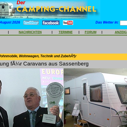
 August 2026
Das Wetter in:
|
NACHRICHTEN
|
TERMINE
|
FORUM
|
ANZEI
Wohnmobile, Wohnwagen, Technik und ZubehÃ¶r
ung fÃ¼r Caravans aus Sassenberg