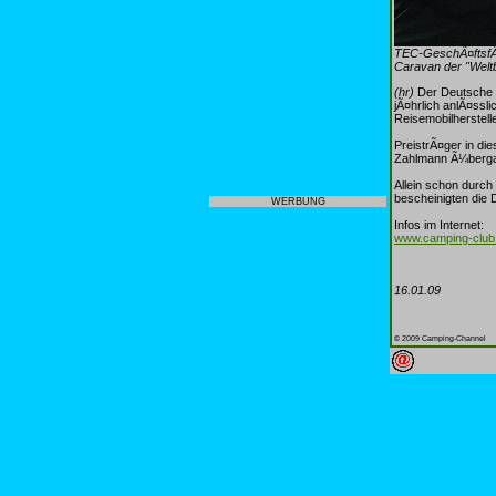
TEC-GeschÃ¤ftsfÃ¼
Caravan der "Weltb
(hr)
Der Deutsche C
jÃ¤hrlich anlÃ¤ss
Reisemobilherstell
PreistrÃ¤ger in d
Zahlmann Ã¼berga
Allein schon durc
bescheinigten die 
WERBUNG
Infos im Internet:
www.camping-club
16.01.09
© 2009 Camping-Channel