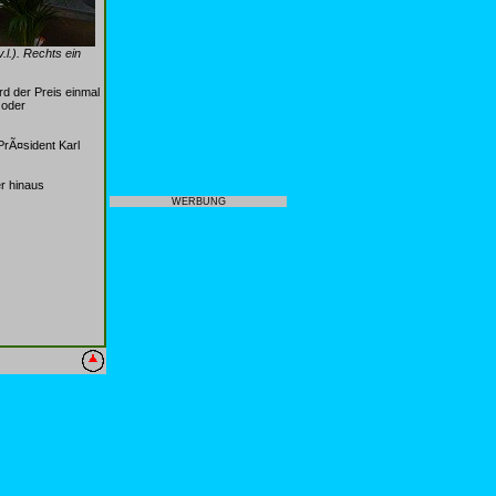
l.). Rechts ein
rd der Preis einmal
 oder
rÃ¤sident Karl
r hinaus
WERBUNG