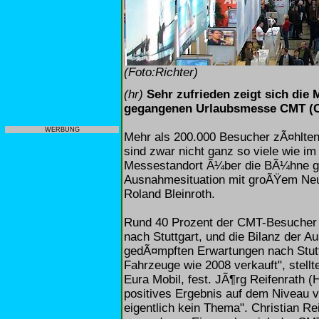
(Foto:Richter)
(hr)
Sehr zufrieden zeigt sich die 
gegangenen Urlaubsmesse CMT (Car
WERBUNG
Mehr als 200.000 Besucher zÃ¤hlten
sind zwar nicht ganz so viele wie i
Messestandort Ã¼ber die BÃ¼hne gin
Ausnahmesituation mit groÃŸem Neu
Roland Bleinroth.
Rund 40 Prozent der CMT-Besucher
nach Stuttgart, und die Bilanz der Aus
gedÃ¤mpften Erwartungen nach Stutt
Fahrzeuge wie 2008 verkauft", stell
Eura Mobil, fest. JÃ¶rg Reifenrath (
positives Ergebnis auf dem Niveau v
eigentlich kein Thema". Christian R