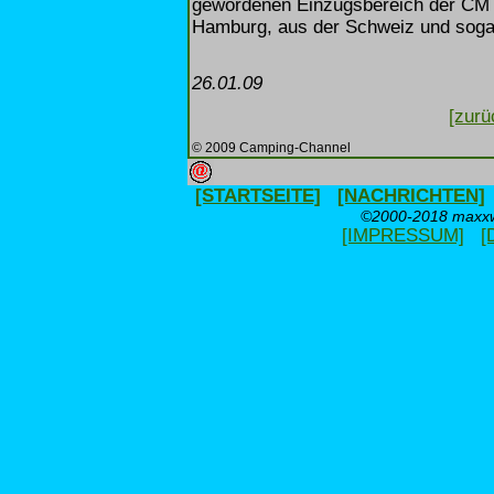
gewordenen Einzugsbereich der CMT
Hamburg, aus der Schweiz und soga
26.01.09
[zurü
© 2009 Camping-Channel
[STARTSEITE]
[NACHRICHTEN]
©2000-2018 maxxwe
[IMPRESSUM]
[