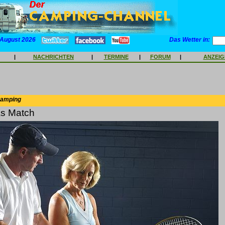
 August 2026
Das Wetter in:
|
NACHRICHTEN
|
TERMINE
|
FORUM
|
ANZEI
Camping
as Match