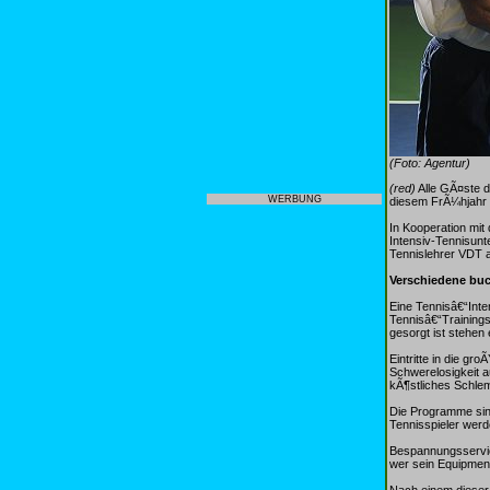
(Foto: Agentur)
(red)
Alle GÃ¤ste d
WERBUNG
diesem FrÃ¼hjahr 
In Kooperation mit
Intensiv-Tennisun
Tennislehrer VDT 
Verschiedene bu
Eine Tennisâ€“Int
Tennisâ€“Trainings
gesorgt ist stehe
Eintritte in die 
Schwerelosigkeit a
kÃ¶stliches Schlem
Die Programme sind
Tennisspieler werde
Bespannungsservic
wer sein Equipmen
Nach einem dieser