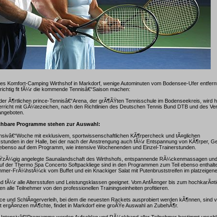
es Komfort-Camping Wirthshof in Markdorf, wenige Autominuten vom Bodensee-Ufer entfernt
richtig fit fÃ¼r die kommende Tennisâ€“Saison machen:
 der Ã¶rtlichen prince-Tennisâ€“Arena, der grÃ¶ÃŸten Tennisschule im Bodenseekreis, wird hie
terricht mit GÃ¼tezeichen, nach den Richtlinien des Deutschen Tennis Bund DTB und des V
angeboten.
chbare Programme stehen zur Auswahl:
ensivâ€“Woche mit exklusivem, sportwissenschaftlichen KÃ¶rpercheck und tÃ¤glichen
stunden in der Halle, bei der nach der Anstrengung auch fÃ¼r Entspannung von KÃ¶rper, Ge
n ebenso auf dem Programm, wie intensive Wochenenden und Einzel-Trainerstunden.
groÃŸzÃ¼gig angelegte Saunalandschaft des Wirthshofs, entspannende RÃ¼ckenmassagen un
uf der Thermo Spa Concerto Softpackliege sind in den Programmen zum Teil ebenso enthalte
mer-FrÃ¼hstÃ¼ck vom Buffet und ein Knackiger Salat mit Putenbruststreifen im platzeigen
 fÃ¼r alle Altersstufen und Leistungsklassen geeignet. Vom AnfÃ¤nger bis zum hochkarÃ¤ti
n alle Teilnehmer von den professionellen Trainingseinheiten profitieren.
e und SchlÃ¤gerverleih, bei dem die neuesten Rackets ausprobiert werden kÃ¶nnen, sind 
t ergÃ¤nzen mÃ¶chte, findet in Markdorf eine groÃŸe Auswahl an ZubehÃ¶r.
 Intensivâ€“Programme werden Aufschlag und RÃ¼ckhand aller Teilnehmer bestimmt unschlag