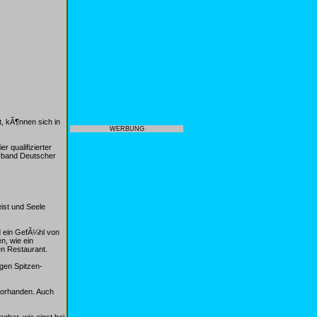
, kÃ¶nnen sich in
WERBUNG
r qualifizierter
erband Deutscher
ist und Seele
d ein GefÃ¼hl von
n, wie ein
en Restaurant.
gen Spitzen-
vorhanden. Auch
bar, wie einst bei