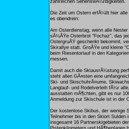
zahlreichen SehenswÃ¼rdigkeiten.
Die Zeit um Ostern erfÃ¼llt hier all
es obendrein:
Am Osterdienstag, wenn alle Nester 
sÃ¼ÃŸe Osterbrot "Fochaz", das je
OstergruÃŸ geschenkt bekommt, vers
Skirallye statt. GroÃŸe und kleine 
beim Riesentorlauf in den Kategori
messen.
Damit auch die SkiausrÃ¼stung perf
steht allen GÃ¤sten eine umfangrei
Ski- und SkischuhrÃ¤ume, Skiwachs
Langlauf- und Rodelverleih fÃ¼r alle
ausstatten mÃ¶chten, gibt es nur 10
Anmeldung zur Skischule ist in der
Der kostenlose Skibus, der wenige Sch
Teilnehmer bis in den Skiort Sulden 
insgesamt 16 Partnerskigebieten der 
Pistenkilometern und HÃ¶henlagen 