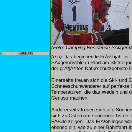
(Foto: Camping Residence SÃ¤gem
WERBUNG
(red)
Das beginnende FrÃ¼hjahr ist
SÃ¤gemÃ¼hle in Prad am Stilfserjoch
der grÃ¶ÃŸten Naturschutzgebiete E
Einerseits freuen sich die Ski- und
Schneeschuhwanderer auf perfekte 
Temperaturen, die das Wedeln und d
Genuss machen.
Andererseits freuen sich alle Sonnen
sich zu Ostern im sonnenreichsten Ta
FÃ¼lle zeigen. Das FrÃ¼hlingserwa
ebenso ein, wie zu einer Bahnfahrt 