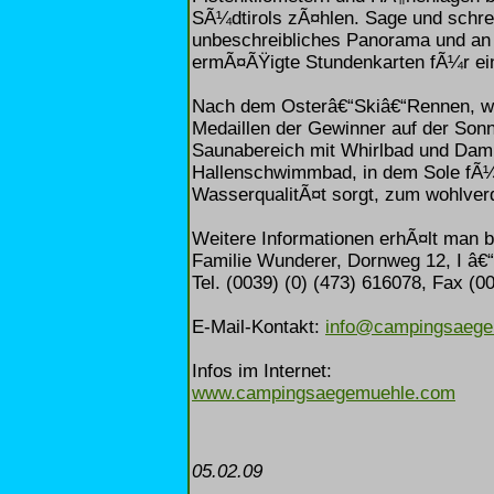
SÃ¼dtirols zÃ¤hlen. Sage und schrei
unbeschreibliches Panorama und an 
ermÃ¤ÃŸigte Stundenkarten fÃ¼r ei
Nach dem Osterâ€“Skiâ€“Rennen, wen
Medaillen der Gewinner auf der Sonne
Saunabereich mit Whirlbad und Dam
Hallenschwimmbad, in dem Sole fÃ¼
WasserqualitÃ¤t sorgt, zum wohlver
Weitere Informationen erhÃ¤lt man
Familie Wunderer, Dornweg 12, I â€“
Tel. (0039) (0) (473) 616078, Fax (0
E-Mail-Kontakt:
info@campingsaege
Infos im Internet:
www.campingsaegemuehle.com
05.02.09