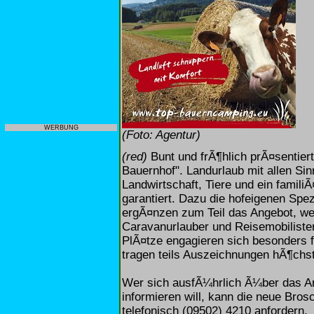
WERBUNG
(Foto: Agentur)
(red)
Bunt und frÃ¶hlich prÃ¤sentie
Bauernhof". Landurlaub mit allen Sin
Landwirtschaft, Tiere und ein familiÃ
garantiert. Dazu die hofeigenen Spe
ergÃ¤nzen zum Teil das Angebot, wel
Caravanurlauber und Reisemobilisten
PlÃ¤tze engagieren sich besonders f
tragen teils Auszeichnungen hÃ¶chs
Wer sich ausfÃ¼hrlich Ã¼ber das A
informieren will, kann die neue Bro
telefonisch (09502) 4210 anfordern.