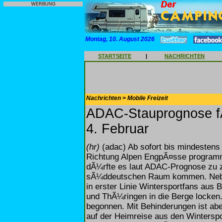
WERBUNG
Montag, 10. August 2026
STARTSEITE
|
NACHRICHTEN
Nachrichten > Mobile Freizeit
ADAC-Stauprognose f
4. Februar
(hr)
(adac) Ab sofort bis mindestens
Richtung Alpen EngpÃ¤sse program
dÃ¼rfte es laut ADAC-Prognose zu 
sÃ¼ddeutschen Raum kommen. Nebe
in erster Linie Wintersportfans aus
und ThÃ¼ringen in die Berge locken.
begonnen. Mit Behinderungen ist abe
auf der Heimreise aus den Wintersp