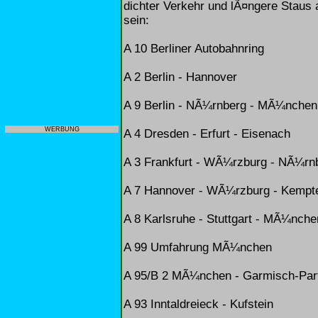
dichter Verkehr und lÃ¤ngere Staus 
sein:
A 10 Berliner Autobahnring
A 2 Berlin - Hannover
A 9 Berlin - NÃ¼rnberg - MÃ¼nchen
WERBUNG
A 4 Dresden - Erfurt - Eisenach
A 3 Frankfurt - WÃ¼rzburg - NÃ¼rn
A 7 Hannover - WÃ¼rzburg - Kempt
A 8 Karlsruhe - Stuttgart - MÃ¼nche
A 99 Umfahrung MÃ¼nchen
A 95/B 2 MÃ¼nchen - Garmisch-Par
A 93 Inntaldreieck - Kufstein