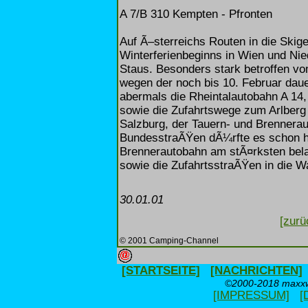
A 7/B 310 Kempten - Pfronten
Auf Ã–sterreichs Routen in die Skige
Winterferienbeginns in Wien und Nie
Staus. Besonders stark betroffen 
wegen der noch bis 10. Februar daue
abermals die Rheintalautobahn A 14, 
sowie die Zufahrtswege zum Arlberg
Salzburg, der Tauern- und Brennerau
BundesstraÃŸen dÃ¼rfte es schon hoc
Brennerautobahn am stÃ¤rksten belas
sowie die ZufahrtsstraÃŸen in die 
30.01.01
[zurü
© 2001 Camping-Channel
[STARTSEITE]
[NACHRICHTEN]
©2000-2018 maxxwe
[IMPRESSUM]
[