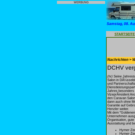
WERBUNG
Samstag, 08. Au
STARTSEITE
Nachrichten > 
DCHV verg
(hr)
Seine Jahrest
Salon in DÃ¼sseldo
und Partnerschafts
Dienstleistungspar
Jahres besonders 
VizeprÃ¤sident And
den Caravan Salon 
dann auch ohne Me
Garantie auf Gebr
Henzler weiter.
Mit dem "Goldenen
Unternehmen ausge
Organisation, gut
Ausstattung und b
Hymer-Zen
Hymer-Zen