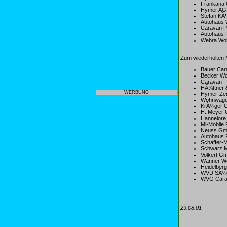
Frankana 
Hymer AG 
Stefan KÃ¶
Autohaus 
Caravan P
Autohaus 
Webra Woh
Zum wiederholten 
Bauer Cara
Becker Wo
Caravan -
HÃ¼ttner 
WERBUNG
Hymer-Zen
Wohnwage
KrÃ¼ger C
H. Meyer 
Hannelore
Mi-Mobile
Neuss Gm
Autohaus 
Schaffer-
Schwarz M
Volkert G
Wanner W
Heidelber
WVD SÃ¼d
WVG Cara
29.08.01