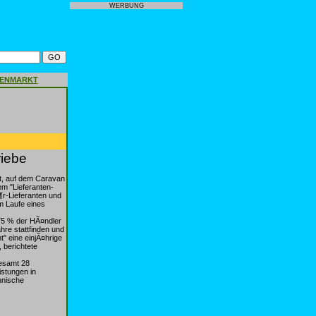
WERBUNG
GENMARKT
riebe
t, auf dem Caravan
em "Lieferanten-
¶r-Lieferanten und
m Laufe eines
 75 % der HÃ¤ndler
hre stattfinden und
 eine einjÃ¤hrige
 berichtete
gesamt 28
stungen in
hnische