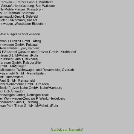
Caravan + Freizeit GmbH, Marktbreit
Verkaufsniederlassung, Bad Waldsee
lle Mobile Freizeit, Kressbronn
W.u.E. Konrad, Bruchsal
almowski GmbH, Bielefeld
Peter ThÃ¼mmler, Kassel
nwagen, Wiesbaden-Bieberich
Male ausgezeichnet wurden:
van + Freizeit GmbH, Affing
hnwagen GmbH, Fuldatal
 Reisemobile Eyke, Kamenz
& PÃ¼schel Caravan und Freizeit GmbH, Kirchhasel
trum B 1, MÃ¼lheim/Ruhr
n Kirsch GmbH, Bexbach
aravan GmbH, Raisdorf/Kiel
GmbH, MÃ¶ttingen
 Middendorf Wohnwagen und Reisemobile, Overath
 Reisemobil GmbH, Remshalden
bH, Immenstadt
Pauli GmbH, Remscheid
Mobil Wohnmobile GmbH, Dresden
obile Freizeit Nahe GmbH, Nahe/Hamburg
mbH, GrÃ¤fendorf
ohnwagen GmbH, Dettingen/Teck
ger Wohnwagen-Zentrale F. Wenk, Heidelberg
caravan GmbH, Freiburg
van Park Thrun GmbH, MÃ¼lheim/Ruhr
[zurück zur Startseite]