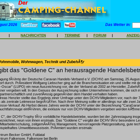
gust 2026
Das Wetter in:
|
NACHRICHTEN
|
TERMINE
|
FORUM
|
ANZEI
Wohnmobile, Wohnwagen, Technik und ZubehÃ¶r
ibt das "Goldene C" an herausragende Handelsbet
agung fÃ¼hrte der Deutsche Caravan Handels-Verband e.V. (DCHV) am Samstag, 25.Augus
rf durch. PrÃ¤sident Wolfgang Liebscher ging auf die Branchensituation ein und stellte mit d
-Oscar" (LUPO) ein neue Auszeichnung vor, die der Verband ab 2002 an Hersteller, ZubehÃ
tner vergeben will. In den Genuss der Auszeichnung sollen Unternehmen kommen, die sich i
partnerschaftlich und zuverlÃ¤ssig gegenÃ¼ber dem Handel verhalten haben.
reas Henzler stellte das Ergebnis einer Umfrage unter den DCHV-Mitgliedern vor, nach der
als zentrale Leitmesse begrÃ¼ÃŸen. Nach ihrer Meinung sollte er allerdings nur alle zwei Ja
sse-Verkauf. Ab Herbst dieses Jahres werde der DCHV unter der Bezeichnung "CaraGarant"
auchtfahrzeuge einfÃ¼hren, die exklusiv nur von DCHV-Migliedern vergeben werden kÃ¶nne,
 C", der DCHV-Trophy fÃ¼r vorbildliche Handelsbetriebe, wurden bei der Jahrestagung ins
zeichnet, neun von ihnen erstmals. Das "Goldene C" vergibt der DCHV fÃ¼r besondere Lei
e Mitarbeiterschulung, zeitgemÃ¤ÃŸes Management, hervorragende Platzgestaltung, gute tec
eispielhaftes Umweltbewusstsein. PrÃ¤miert wurden erstmals:
trum Becker GmbH, Fuldatal
trum Falkensee, Falkensee bei Berlin