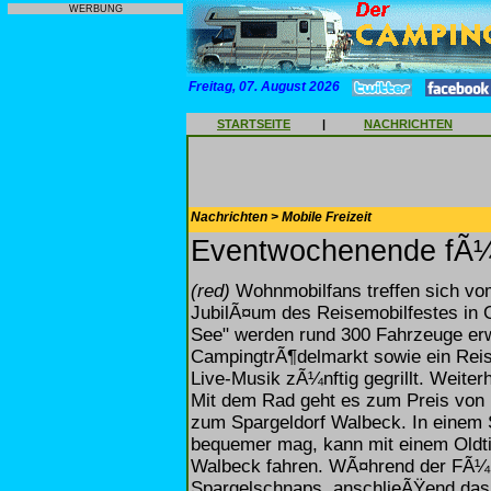
WERBUNG
Freitag, 07. August 2026
STARTSEITE
|
NACHRICHTEN
Nachrichten > Mobile Freizeit
Eventwochenende fÃ¼
(red)
Wohnmobilfans treffen sich vom
JubilÃ¤um des Reisemobilfestes in G
See" werden rund 300 Fahrzeuge er
CampingtrÃ¶delmarkt sowie ein Reis
Live-Musik zÃ¼nftig gegrillt. Weit
Mit dem Rad geht es zum Preis von 
zum Spargeldorf Walbeck. In einem 
bequemer mag, kann mit einem Oldt
Walbeck fahren. WÃ¤hrend der FÃ¼h
Spargelschnaps, anschlieÃŸend da