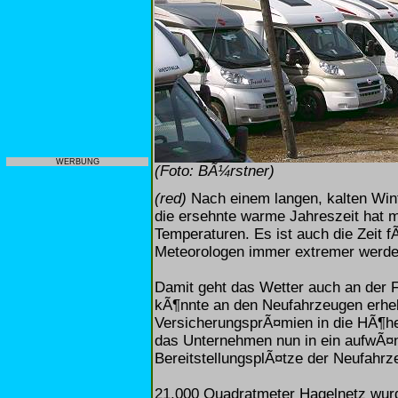
WERBUNG
(Foto: BÃ¼rstner)
(red)
Nach einem langen, kalten Wint
die ersehnte warme Jahreszeit hat
Temperaturen. Es ist auch die Zeit f
Meteorologen immer extremer werde
Damit geht das Wetter auch an der 
kÃ¶nnte an den Neufahrzeugen erhe
VersicherungsprÃ¤mien in die HÃ¶he
das Unternehmen nun in ein aufwÃ¤n
BereitstellungsplÃ¤tze der Neufahr
21.000 Quadratmeter Hagelnetz wurd