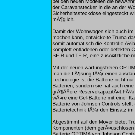
bei den neuen Modellen die bewÃ¤hr
der Caravanstecker in die an der W
Sicherheitssteckdose eingesteckt wi
mÃ¶glich.
Damit der Wohnwagen sich auch im 
machen kann, entwickelte Truma da
somit automatisch die Kontrolle Ã¼b
komplett entladenen oder defekten C
SE R und TE R, eine zusÃ¤tzliche 
Mit der neuen wartungsfreien OPTIM
man die LÃ¶sung fÃ¼r einen ausdaue
Technologie ist die Batterie nicht nu
Batterien, sondern sie hat auch ein
grÃ¶ÃŸere ReservekapazitÃ¤t.FÃ¼r 
wÃ¤re eine Gel-Batterie mit einer Ka
Batterie von Johnson Controls stellt 
Batterietechnik fÃ¼r den Einsatz im
Abgestimmt auf den Mover bietet T
Komponenten (dem gerÃ¤uschlosen L
Batterie OPTIMA von Johnson Contro