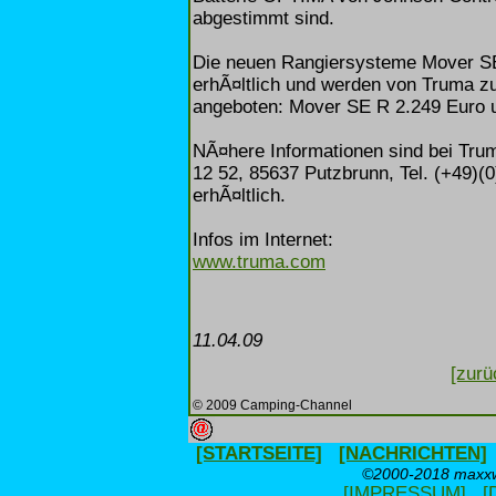
abgestimmt sind.
Die neuen Rangiersysteme Mover SE
erhÃ¤ltlich und werden von Truma z
angeboten: Mover SE R 2.249 Euro 
NÃ¤here Informationen sind bei Tr
12 52, 85637 Putzbrunn, Tel. (+49)(
erhÃ¤ltlich.
Infos im Internet:
www.truma.com
11.04.09
[zurü
© 2009 Camping-Channel
[STARTSEITE]
[NACHRICHTEN]
©2000-2018 maxxwe
[IMPRESSUM]
[