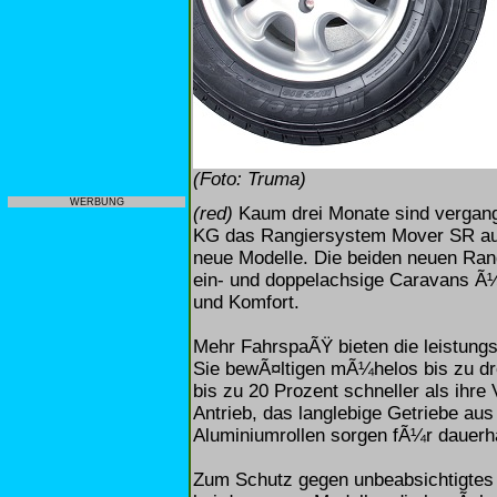
(Foto: Truma)
WERBUNG
(red)
Kaum drei Monate sind vergan
KG das Rangiersystem Mover SR auf
neue Modelle. Die beiden neuen Ra
ein- und doppelachsige Caravans Ã
und Komfort.
Mehr FahrspaÃŸ bieten die leistung
Sie bewÃ¤ltigen mÃ¼helos bis zu dr
bis zu 20 Prozent schneller als ih
Antrieb, das langlebige Getriebe au
Aluminiumrollen sorgen fÃ¼r dauerh
Zum Schutz gegen unbeabsichtigtes