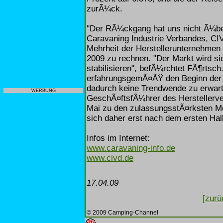
zurÃ¼ck.
"Der RÃ¼ckgang hat uns nicht Ã¼ber
Caravaning Industrie Verbandes, CI
Mehrheit der Herstellerunternehmen
2009 zu rechnen. "Der Markt wird si
stabilisieren", befÃ¼rchtet FÃ¶rtsch
erfahrungsgemÃ¤ÃŸ den Beginn der 
dadurch keine Trendwende zu erwart
WERBUNG
GeschÃ¤ftsfÃ¼hrer des Herstellerv
Mai zu den zulassungsstÃ¤rksten Mo
sich daher erst nach dem ersten Hal
Infos im Internet:
www.caravaning-info.de
www.civd.de
17.04.09
[zurü
© 2009 Camping-Channel