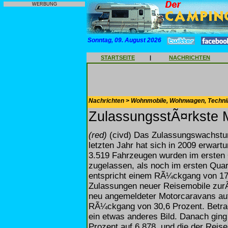
WERBUNG
Sonntag, 09. August 2026
STARTSEITE
|
NACHRICHTEN
Nachrichten > Wohnmobile, Wohnwagen, Techni
ZulassungsstÃ¤rkste 
(red)
(civd) Das Zulassungswachstum
letzten Jahr hat sich in 2009 erwar
3.519 Fahrzeugen wurden im ersten 
zugelassen, als noch im ersten Qua
entspricht einem RÃ¼ckgang von 17,
Zulassungen neuer Reisemobile zurÃ¼
neu angemeldeter Motorcaravans auf
RÃ¼ckgang von 30,6 Prozent. Betrac
ein etwas anderes Bild. Danach ging 
Prozent auf 6.878, und die der Reis