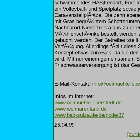
schwimmendes HÃ¼ttendorf, Forellen-
ein Volleyball- und Spielplatz sowie
CaravanstellplÃ¤tze. Die zehn ebenen
mit Gras begrÃ¼ntem Schotterunter
Nachbarort Niedertrebra aus zu erre
MÃ¼hlenschÃ¤nke bestellt werden.
gebucht werden. Der Betreiber stellt
VerfÃ¼gung. Allerdings fÃ¤llt dies
Konzept etwas zurÃ¼ck, da sie den
wird. Mit nur einem gemeinsamem Sc
Frischwasserversorgung ist das Ges
E-Mail-Kontakt:
info@oelmuehle-ebe
Infos im Internet:
www.oelmuehle-eberstedt.de
www.weimarer.land.de
www.bad-sulza.de/de/node/37
23.04.09
[zurü