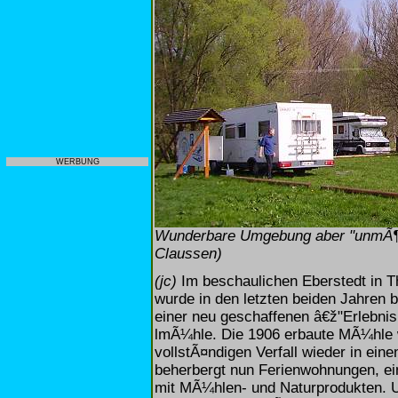
WERBUNG
Wunderbare Umgebung aber "unmÃ¶gl
Claussen)
(jc)
Im beschaulichen Eberstedt in T
wurde in den letzten beiden Jahren 
einer neu geschaffenen â€ž"Erlebnisi
lmÃ¼hle. Die 1906 erbaute MÃ¼hle w
vollstÃ¤ndigen Verfall wieder in ein
beherbergt nun Ferienwohnungen, e
mit MÃ¼hlen- und Naturprodukten. U