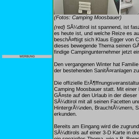
(Fotos: Camping Moosbauer)
(red)
SÃ¼dtirol ist spannend, ist fa
es heute ist, und welche Reize es a
beschÃ¤ftigt sich Klaus Egger von
dieses bewegende Thema seinen GÃ¤
findige Campingunternehmer jetzt ein
WERBUNG
Den vergangenen Winter hat Familie
der bestehenden SanitÃ¤ranlagen zu
Die offizielle ErÃ¶ffnungsveranstalt
Camping Moosbauer statt. Mit einer 
GÃ¤ste auf den Urlaub in der diese
SÃ¼dtirol mit all seinen Facetten u
HintergrÃ¼nden, BrauchtÃ¼mern, SÃ
erkunden.
Bereits am Eingang wird die zugrund
SÃ¼dtirols auf einer 3-D Karte in dr
ein spezielles Thema, wie z.B. Ber