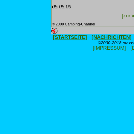
05.05.09
[zurü
© 2009 Camping-Channel
[STARTSEITE]
[NACHRICHTEN]
©2000-2018 maxxwe
[IMPRESSUM]
[