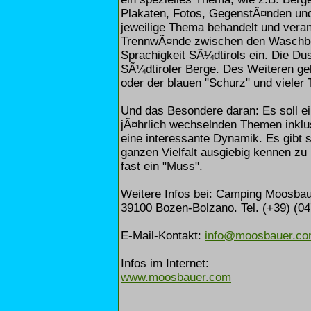
Plakaten, Fotos, GegenstÃ¤nden und
jeweilige Thema behandelt und veran
TrennwÃ¤nde zwischen den Waschbe
Sprachigkeit SÃ¼dtirols ein. Die D
SÃ¼dtiroler Berge. Des Weiteren ge
oder der blauen "Schurz" und viele
Und das Besondere daran: Es soll ein
jÃ¤hrlich wechselnden Themen inklu
eine interessante Dynamik. Es gibt 
ganzen Vielfalt ausgiebig kennen z
fast ein "Muss".
Weitere Infos bei: Camping Moosbaue
39100 Bozen-Bolzano. Tel. (+39) (0
E-Mail-Kontakt:
info@moosbauer.c
Infos im Internet:
www.moosbauer.com