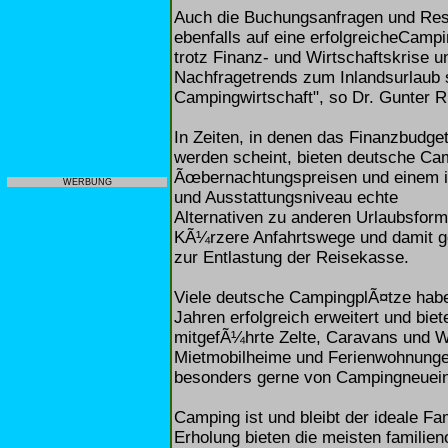
Auch die Buchungsanfragen und Res
ebenfalls auf eine erfolgreicheCamp
trotz Finanz- und Wirtschaftskrise 
Nachfragetrends zum Inlandsurlaub s
Campingwirtschaft", so Dr. Gunter 
In Zeiten, in denen das Finanzbudge
werden scheint, bieten deutsche Ca
Ãœbernachtungspreisen und einem in
WERBUNG
und Ausstattungsniveau echte
Alternativen zu anderen Urlaubsfor
KÃ¼rzere Anfahrtswege und damit ge
zur Entlastung der Reisekasse.
Viele deutsche CampingplÃ¤tze habe
Jahren erfolgreich erweitert und bi
mitgefÃ¼hrte Zelte, Caravans und W
Mietmobilheime und Ferienwohnung
besonders gerne von Campingneueins
Camping ist und bleibt der ideale Fa
Erholung bieten die meisten familien