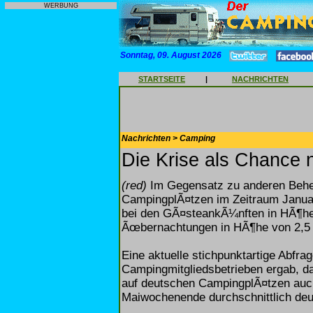
WERBUNG
Sonntag, 09. August 2026
STARTSEITE
|
NACHRICHTEN
Nachrichten > Camping
Die Krise als Chance 
(red)
Im Gegensatz zu anderen Beher
CampingplÃ¤tzen im Zeitraum Janua
bei den GÃ¤steankÃ¼nften in HÃ¶he 
Ãœbernachtungen in HÃ¶he von 2,5 P
Eine aktuelle stichpunktartige Abfr
Campingmitgliedsbetrieben ergab, 
auf deutschen CampingplÃ¤tzen auc
Maiwochenende durchschnittlich deu