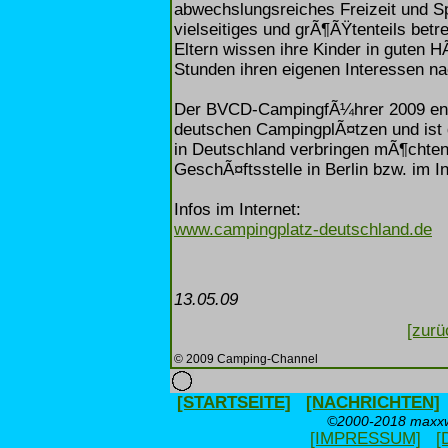
abwechslungsreiches Freizeit und S
vielseitiges und grÃ¶ÃŸtenteils bet
Eltern wissen ihre Kinder in guten 
Stunden ihren eigenen Interessen n
Der BVCD-CampingfÃ¼hrer 2009 enth
deutschen CampingplÃ¤tzen und ist d
in Deutschland verbringen mÃ¶cht
GeschÃ¤ftsstelle in Berlin bzw. im I
Infos im Internet:
www.campingplatz-deutschland.de
13.05.09
[zurü
© 2009 Camping-Channel
[STARTSEITE]
[NACHRICHTEN]
©2000-2018 maxxwe
[IMPRESSUM]
[