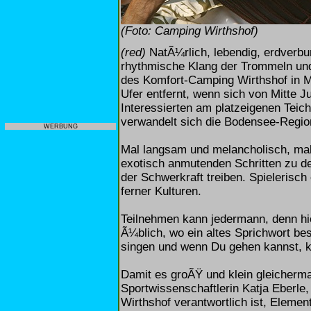
(Foto: Camping Wirthshof)
(red)
NatÃ¼rlich, lebendig, erdverbun
rhythmische Klang der Trommeln un
des Komfort-Camping Wirthshof in 
Ufer entfernt, wenn sich von Mitte J
Interessierten am platzeigenen Teic
verwandelt sich die Bodensee-Region
WERBUNG
Mal langsam und melancholisch, mal 
exotisch anmutenden Schritten zu 
der Schwerkraft treiben. Spielerisc
ferner Kulturen.
Teilnehmen kann jedermann, denn hier
Ã¼blich, wo ein altes Sprichwort b
singen und wenn Du gehen kannst, k
Damit es groÃŸ und klein gleicherma
Sportwissenschaftlerin Katja Eberl
Wirthshof verantwortlich ist, Eleme