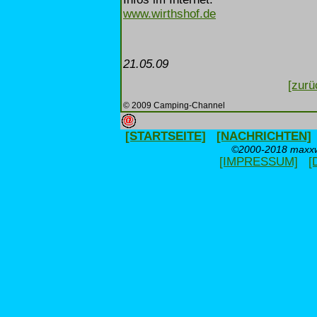
www.wirthshof.de
21.05.09
[zurü
© 2009 Camping-Channel
[STARTSEITE]
[NACHRICHTEN]
©2000-2018 maxxwe
[IMPRESSUM]
[