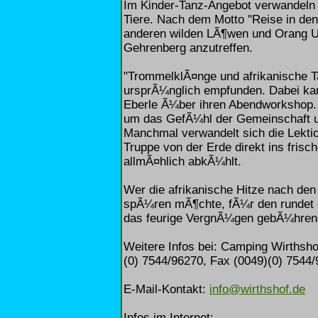
Im Kinder-Tanz-Angebot verwandeln s
Tiere. Nach dem Motto "Reise in den
anderen wilden LÃ¶wen und Orang 
Gehrenberg anzutreffen.
"TrommelklÃ¤nge und afrikanische 
ursprÃ¼nglich empfunden. Dabei k
Eberle Ã¼ber ihren Abendworkshop. 
um das GefÃ¼hl der Gemeinschaft u
Manchmal verwandelt sich die Lekti
Truppe von der Erde direkt ins frisc
allmÃ¤hlich abkÃ¼hlt.
Wer die afrikanische Hitze nach den
spÃ¼ren mÃ¶chte, fÃ¼r den rundet e
das feurige VergnÃ¼gen gebÃ¼hren
Weitere Infos bei: Camping Wirthsho
(0) 7544/96270, Fax (0049)(0) 7544
E-Mail-Kontakt:
info@wirthshof.de
Infos im Internet: