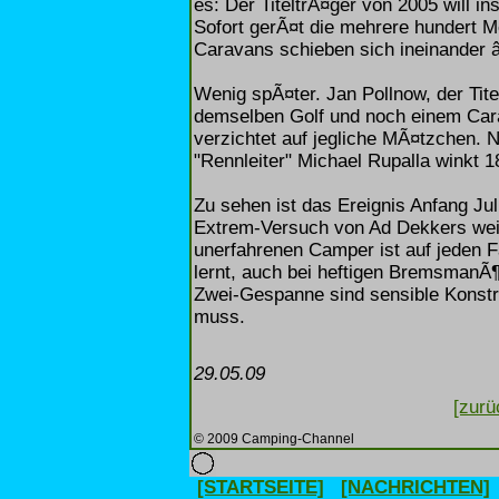
es: Der TiteltrÃ¤ger von 2005 will in
Sofort gerÃ¤t die mehrere hundert M
Caravans schieben sich ineinander â
Wenig spÃ¤ter. Jan Pollnow, der Tite
demselben Golf und noch einem Cara
verzichtet auf jegliche MÃ¤tzchen. N
"Rennleiter" Michael Rupalla winkt 1
Zu sehen ist das Ereignis Anfang Jul
Extrem-Versuch von Ad Dekkers weis
unerfahrenen Camper ist auf jeden Fa
lernt, auch bei heftigen BremsmanÃ
Zwei-Gespanne sind sensible Konstr
muss.
29.05.09
[zurü
© 2009 Camping-Channel
[STARTSEITE]
[NACHRICHTEN]