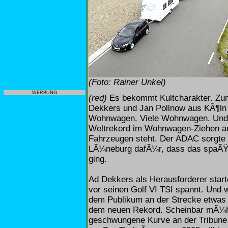
(Foto: Rainer Unkel)
WERBUNG
(red)
Es bekommt Kultcharakter. Zum 
Dekkers und Jan Pollnow aus KÃ¶ln
Wohnwagen. Viele Wohnwagen. Und so
Weltrekord im Wohnwagen-Ziehen aus
Fahrzeugen steht. Der ADAC sorgte 
LÃ¼neburg dafÃ¼r, dass das spaÃŸi
ging.
Ad Dekkers als Herausforderer start
vor seinen Golf VI TSI spannt. Und 
dem Publikum an der Strecke etwas b
dem neuen Rekord. Scheinbar mÃ¼he
geschwungene Kurve an der Tribune 