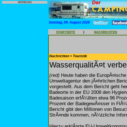
WERBUNG
Sonntag, 09. August 2026
STARTSEITE
|
NACHRICHTEN
Nachrichten > Touristik
WasserqualitÃ¤t verbes
(red)
Heute haben die EuropÃ¤ische
Umweltagentur den jÃ¤hrlichen Beri
vorgestellt. Aus dem Bericht geht h
Badeorte in der EU 2008 den Hygie
Badesaison erfÃ¼llten etwa 96 Pro
Prozent der BadegewÃ¤sser in FlÃ¼
Bericht gibt den Millionen von Besu
StrÃ¤nde kommen, nÃ¼tzliche Inform
Hierzu erklÃ¤rte EU-Umweltkommiss