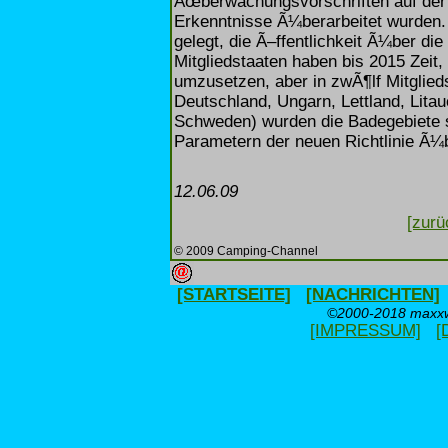
Ãœberwachungsvorschriften auf der 
Erkenntnisse Ã¼berarbeitet wurden. 
gelegt, die Ã–ffentlichkeit Ã¼ber di
Mitgliedstaaten haben bis 2015 Zeit,
umzusetzen, aber in zwÃ¶lf Mitglied
Deutschland, Ungarn, Lettland, Lita
Schweden) wurden die Badegebiete 
Parametern der neuen Richtlinie Ã¼
12.06.09
[zurü
© 2009 Camping-Channel
[STARTSEITE]
[NACHRICHTEN]
©2000-2018 maxxwe
[IMPRESSUM]
[