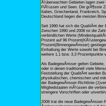
Ã¼berwachten Gebieten lagen zwei D
FlÃ¼ssen und Seen. Die grÃ¶sste Z
Italien, Griechenland, Frankreich, 
Deutschland liegen die meisten Bi
Seit 1990 hat sich die QualitÃ¤t de
Zwischen 1990 und 2008 ist die Zah
verbindlichen Werte (MindestqualitÃ
Prozent auf 96 Prozent(KÃ¼stengew
Prozent(BinnengewÃ¤sser) gestiegen
Einhaltung der Werte sowohl bei B
weitere 1,1 bzw. 3,3 Prozentpunkte 
Als BadegewÃ¤sser gelten Gebiete, 
oder in denen traditionell viele Men
Feststellung der QualitÃ¤t werden 
physikalischen, chemischen und mikr
der BadegewÃ¤sser-Richtlinie (1)ver
Mitgliedstaaten mÃ¼ssen die verbin
strengere Vorschriften oder unverbin
2006 trat die neue BadegewÃ¤sser-Ric