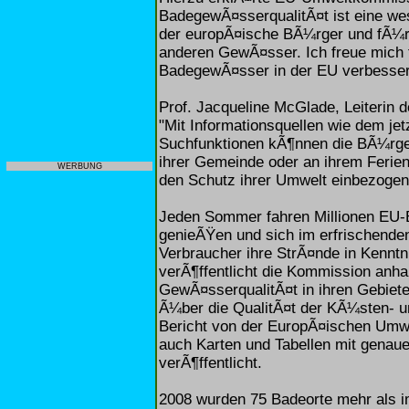
BadegewÃ¤sserqualitÃ¤t ist eine w
der europÃ¤ische BÃ¼rger und fÃ¼r d
anderen GewÃ¤sser. Ich freue mich fe
BadegewÃ¤sser in der EU verbesser
Prof. Jacqueline McGlade, Leiterin
"Mit Informationsquellen wie dem jet
Suchfunktionen kÃ¶nnen die BÃ¼rger
ihrer Gemeinde oder an ihrem Ferienz
WERBUNG
den Schutz ihrer Umwelt einbezogen
Jeden Sommer fahren Millionen EU-
genieÃŸen und sich im erfrischend
Verbraucher ihre StrÃ¤nde in Kennt
verÃ¶ffentlicht die Kommission anhan
GewÃ¤sserqualitÃ¤t in ihren Gebieten
Ã¼ber die QualitÃ¤t der KÃ¼sten- 
Bericht von der EuropÃ¤ischen Umwel
auch Karten und Tabellen mit gena
verÃ¶ffentlicht.
2008 wurden 75 Badeorte mehr als i