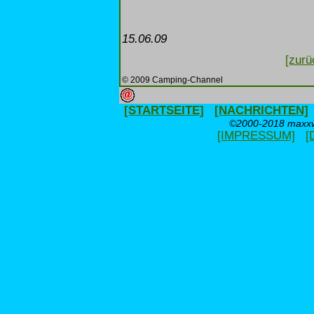
15.06.09
[zurü
© 2009 Camping-Channel
[STARTSEITE]
[NACHRICHTEN]
©2000-2018 maxxwe
[IMPRESSUM]
[