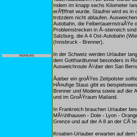
indem im knapp sechs Kilometer lan
erÃ¶ffnet wurde. Staufrei wird es i
trotzdem nicht ablaufen. Ausweiche
Autobahn, die FelbertauernstraÃŸe 
Problemstrecken in Ã–sterreich sin
Salzburg, die A 4 Ost-Autobahn (Wi
(Innsbruck - Brenner).
In der Schweiz werden Urlauber lang
WERBUNG
dem Gotthardtunnel besonders in R
Ausweichroute Ã¼ber den San Bernard
Ãœber ein groÃŸes Zeitpolster sollt
HÃ¤ufige Staus gibt es beispielswe
Brenner und Modena sowie auf der A 
und im GroÃŸraum Mailand.
In Frankreich brauchen Urlauber beso
MÃ¼hlhausen - Dole - Lyon - Orange,
Grenze und auf der A 8 an der CÃ´t
Kroatien-Urlauber erwarten auf dem