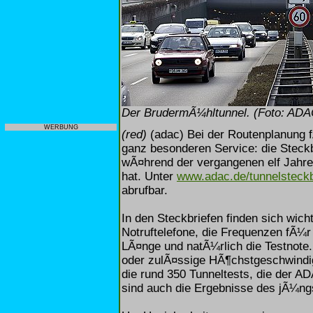
Der BrudermÃ¼hltunnel. (Foto: ADA
WERBUNG
(red)
(adac) Bei der Routenplanung f
ganz besonderen Service: die Steckbr
wÃ¤hrend der vergangenen elf Jahre 
hat. Unter
www.adac.de/tunnelsteckb
abrufbar.
In den Steckbriefen finden sich wic
Notruftelefone, die Frequenzen fÃ¼r
LÃ¤nge und natÃ¼rlich die Testnote
oder zulÃ¤ssige HÃ¶chstgeschwindig
die rund 350 Tunneltests, die der A
sind auch die Ergebnisse des jÃ¼ngst