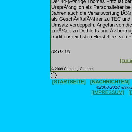
Der 44-jÃ¤hrige Thomas Fritz ist ber
UrsprÃ¼nglich als Personalleiter be
Jahren auch die Verantwortung fÃ¼r 
als GeschÃ¤ftsfÃ¼hrer zu TEC und k
Umsatz verdoppeln. Angetan von die
zurÃ¼ck zu Dethleffs und Ã¼bertru
traditionsreichsten Herstellers von 
08.07.09
[zurü
© 2009 Camping-Channel
[STARTSEITE]
[NACHRICHTEN]
©2000-2018 maxxwe
[IMPRESSUM]
[