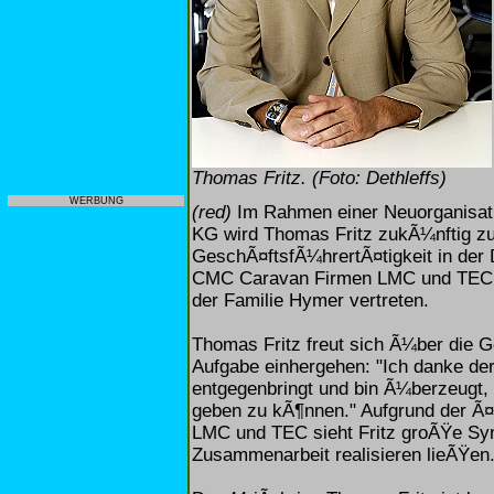
Thomas Fritz. (Foto: Dethleffs)
WERBUNG
(red)
Im Rahmen einer Neuorganisat
KG wird Thomas Fritz zukÃ¼nftig zu
GeschÃ¤ftsfÃ¼hrertÃ¤tigkeit in der 
CMC Caravan Firmen LMC und TEC in
der Familie Hymer vertreten.
Thomas Fritz freut sich Ã¼ber die G
Aufgabe einhergehen: "Ich danke der
entgegenbringt und bin Ã¼berzeugt,
geben zu kÃ¶nnen." Aufgrund der Ã¤
LMC und TEC sieht Fritz groÃŸe Syne
Zusammenarbeit realisieren lieÃŸen