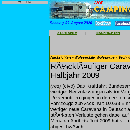
WERBUNG
Sonntag, 09. August 2026
STARTSEITE
|
NACHRICHTEN
Nachrichten > Wohnmobile, Wohnwagen, Techni
RÃ¼cklÃ¤ufiger Carav
Halbjahr 2009
(red)
(civd) Das Kraftfahrt Bundesamt
weniger Neuzulassungen als im Ver
Reisemobilen gingen in den ersten 
Fahrzeuge zurÃ¼ck. Mit 10.633 Einh
weniger neue Caravans in Deutschla
stÃ¤rksten Verluste gehen dabei auf
Monaten April bis Juni 2009 hat sich
abgeschwÃ¤cht.