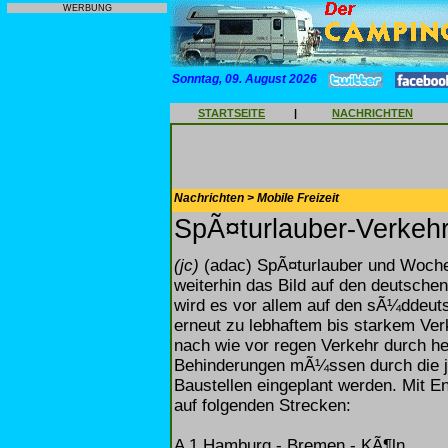
WERBUNG
Sonntag, 09. August 2026
STARTSEITE
|
NACHRICHTEN
Nachrichten > Mobile Freizeit
SpÃ¤turlauber-Verkehr
(jc)
(adac) SpÃ¤turlauber und Woche
weiterhin das Bild auf den deutsch
wird es vor allem auf den sÃ¼dde
erneut zu lebhaftem bis starkem Ve
nach wie vor regen Verkehr durch h
Behinderungen mÃ¼ssen durch die je
Baustellen eingeplant werden. Mit 
auf folgenden Strecken:
A 1 Hamburg - Bremen - KÃ¶ln