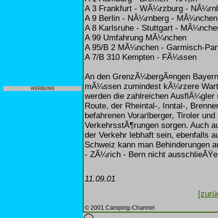
A 3 Frankfurt - WÃ¼rzburg - NÃ¼rn
A 9 Berlin - NÃ¼rnberg - MÃ¼nchen
A 8 Karlsruhe - Stuttgart - MÃ¼nche
A 99 Umfahrung MÃ¼nchen
A 95/B 2 MÃ¼nchen - Garmisch-Par
A 7/B 310 Kempten - FÃ¼ssen
An den GrenzÃ¼bergÃ¤ngen Bayerns
mÃ¼ssen zumindest kÃ¼rzere Warteze
WERBUNG
werden die zahlreichen AusflÃ¼gler 
Route, der Rheintal-, Inntal-, Brenn
befahrenen Vorarlberger, Tiroler u
VerkehrsstÃ¶rungen sorgen. Auch au
der Verkehr lebhaft sein, ebenfalls 
Schweiz kann man Behinderungen auf
- ZÃ¼rich - Bern nicht ausschlieÃŸe
11.09.01
[zurü
© 2001 Camping-Channel