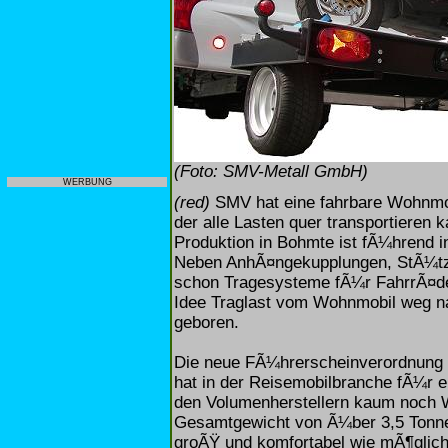
(Foto: SMV-Metall GmbH)
WERBUNG
(red)
SMV hat eine fahrbare Wohnmob
der alle Lasten quer transportieren 
Produktion in Bohmte ist fÃ¼hrend 
Neben AnhÃ¤ngekupplungen, StÃ¼tze
schon Tragesysteme fÃ¼r FahrrÃ¤der
Idee Traglast vom Wohnmobil weg n
geboren.
Die neue FÃ¼hrerscheinverordnung m
hat in der Reisemobilbranche fÃ¼r e
den Volumenherstellern kaum noch 
Gesamtgewicht von Ã¼ber 3,5 Tonne
groÃŸ und komfortabel wie mÃ¶glich