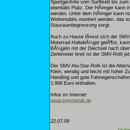
SportgerÃ¤te vom Surfbrett bis zum 
ebenfalls Platz. Der HÃ¤nger kann i
werden. Unter dem HÃ¤nger kann no
Wohnmobils montiert werden, das so
Stauraumbegrenzung sorgt.
Auch zu Hause lÃ¤sst sich der SMV-
Motorrad-HaltebÃ¼gel gelÃ¶st, kann
BÃ¼geln mit der Deichsel nach oben
Zentimeter breit ist der SMV-Rolli jet
Der SMV Alu-Star-Rolli ist die Alter
Klein, wendig und leicht mit hoher 
Handling und gute Fahreigenschaften
1.999 Euro enthalten.
Infos im Internet:
www.smvmetall.de
22.07.09
[zurü