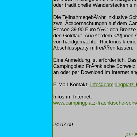
oder traditionelle Wanderstecken sin
Die TeilnahmegebÃ¼hr inklusive Sch
zwei Ãœbernachtungen auf dem Camp
Person 39,90 Euro fÃ¼r den Bronze-
den Goldlauf. AuÃŸerdem kÃ¶nnen s
von handgemachter Rockmusik einer 
Abschlussparty mitreiÃŸen lassen.
Eine Anmeldung ist erforderlich. Da
Campingplatz FrÃ¤nkische Schweiz 
an oder per Download im Internet an
E-Mail-Kontakt:
info@campingplatz-f
Infos im Internet:
www.campingplatz-fraenkische-schw
24.07.09
[zurü