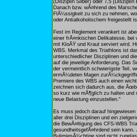
(Disziplin Silber) oder 7,5 (Diszipl
Danach bzw. wÃ¤hrend des Marsches gi
FlÃ¼ssigkeit zu sich zu nehmen, wo
oder Antialkoholischem freigestellt is
Fest im Reglement verankert ist ab
einer frÃ¤nkischen Delikatesse, be
mit KloÃŸ und Kraut serviert wird. H
WBS. Merkmal des Triathlons ist das 
unterschiedlicher Disziplinen und d
auf die jeweilige Anforderung. Das
der vermeintlich schwierigste Teil, w
ermÃ¼deten Magen zurÃ¼ckgegriffen
Premiere des WBS auch einen wichti
zeichnen sich dadurch aus, die Ãœb
so kurz wie mÃ¶glich zu halten und 
neue Belastung einzustellen."
Es muss jedoch darauf hingewiesen w
aller drei Disziplinen und ein zielge
die BewÃ¤ltigung des CFS-WBS Triat
gesundheitsgefÃ¤hrdend sein kann. J
BulimiesÃ¼chtige sind nicht zugela