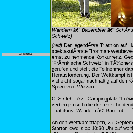
Wandern â€“ Bauernbier â€“ SchÃ¤uf
Schweiz)
(red)
Der legendÃ¤re Triathlon auf Ha
spektakulÃ¤rste "Ironman-Wettbewer
WERBUNG
ernst zu nehmende Konkurrenz. Geor
"FrÃ¤nkische Schweiz" in TÃ¼chersf
gerufen und stellt die Teilnehmer da
Herausforderung. Der Wettkampf ist i
vielleicht sogar nachhaltig auf den 
Spreu vom Weizen.
CFS steht fÃ¼r Campingplatz "FrÃ¤
verbergen sich die drei entscheide
Triathlons: Wandern â€“ Bauernbier 
An den Wettkampftagen, 25. Septemb
Starter jeweils ab 10:30 Uhr auf wahl