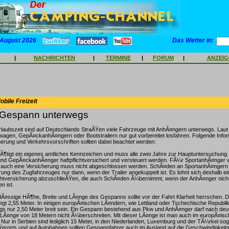
 August 2026
Das Wetter in:
|
NACHRICHTEN
|
TERMINE
|
FORUM
|
ANZEI
bile Freizeit
t Gespann unterwegs
laubszeit sind auf Deutschlands StraÃŸen viele Fahrzeuge mit AnhÃ¤ngern unterwegs. Laut
agen, GepÃ¤ckanhÃ¤ngern oder Bootstrailern nur gut vorbereitet losfahren. Folgende Info
erung und Verkehrsvorschriften sollten dabei beachtet werden:
Ã¶tigt ein eigenes amtliches Kennzeichen und muss alle zwei Jahre zur Hauptuntersuchun
 GepÃ¤ckanhÃ¤nger haftpflichtversichert und versteuert werden. FÃ¼r SportanhÃ¤nger 
nd auch eine Versicherung muss nicht abgeschlossen werden. SchÃ¤den an SportanhÃ¤nger
erung des Zugfahrzeuges nur dann, wenn der Trailer angekuppelt ist. Es lohnt sich deshalb ei
chtversicherung abzuschlieÃŸen, die auch SchÃ¤den Ã¼bernimmt, wenn der AnhÃ¤nger nich
n ist.
Ã¤ssige HÃ¶he, Breite und LÃ¤nge des Gespanns sollte vor der Fahrt Klarheit herrschen. D
gt 2,55 Meter. In einigen europÃ¤ischen LÃ¤ndern, wie Lettland oder Tschechische Republi
ngs nur 2,50 Meter breit sein. Ein Gespann bestehend aus Pkw und AnhÃ¤nger darf nach de
LÃ¤nge von 18 Metern nicht Ã¼berschreiten. Mit dieser LÃ¤nge ist man auch im europÃ¤isc
. Nur in Serbien sind lediglich 15 Meter, in den Niederlanden, Luxemburg und der TÃ¼rkei so
ÃŸerorts und auf Autobahnen sollten Gespannfahrer auch im Ausland auf die Geschwindigke