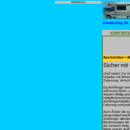
WERBUNG
Donnerstag, 06.
STARTSEITE
Nachrichten > Mo
Sicher mi
(red)
(adac) Zur Ur
Urlauber mit Wohnw
Zulassung, Versich
Ein AnhÃ¤nger ben
mÃ¼ssen Wohn- und
Steuern fÃ¤llig u
Haftpflichtversich
AnhÃ¤ngerhaftpfli
Fahrzeug verbunde
Auch Ã¼ber die zul
Deutschland betrÃ¤
AnhÃ¤nger allerdi
Bestimmungen die 
der sicheren Seite
Meter erlaubt. Au