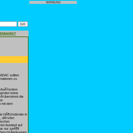
WERBUNG
GENMARKT
 ADAC sollten
rmationen zu
g. AuÃŸerdem
werden keine
n Ã¼bernimmt die
ne
t mit dem
ie HÃ¶chstbreite in
k, dÃ¼rfen
utschen
hen Ausland auf
gar nur zwÃ¶lf
itsbeschrÃ¤nkungen