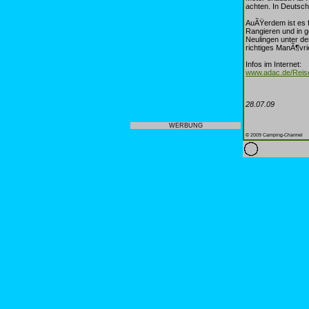
achten. In Deutsc
AuÃŸerdem ist es f
Rangieren und in g
Neulingen unter de
richtiges ManÃ¶vr
Infos im Internet:
www.adac.de/Reis
28.07.09
WERBUNG
© 2009 Camping-Channel