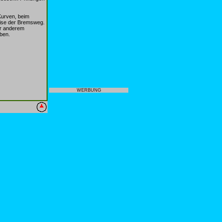
Kurven, beim
eise der Bremsweg.
er anderem
ben.
WERBUNG