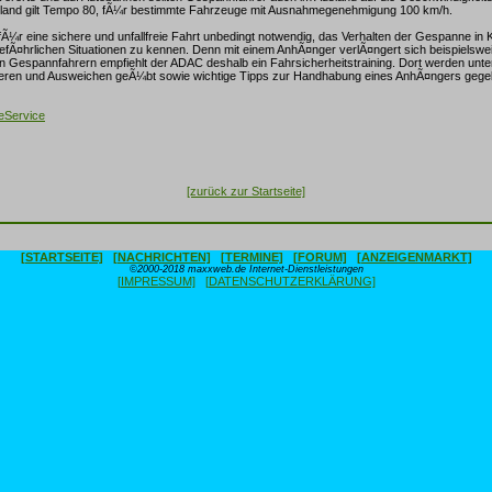
hland gilt Tempo 80, fÃ¼r bestimmte Fahrzeuge mit Ausnahmegenehmigung 100 km/h.
Ã¼r eine sichere und unfallfreie Fahrt unbedingt notwendig, das Verhalten der Gespanne in 
efÃ¤hrlichen Situationen zu kennen. Denn mit einem AnhÃ¤nger verlÃ¤ngert sich beispielsw
n Gespannfahrern empfiehlt der ADAC deshalb ein Fahrsicherheitstraining. Dort werden unt
ieren und Ausweichen geÃ¼bt sowie wichtige Tipps zur Handhabung eines AnhÃ¤ngers gege
eService
[zurück zur Startseite]
[STARTSEITE]
[NACHRICHTEN]
[TERMINE]
[FORUM]
[ANZEIGENMARKT]
©2000-2018 maxxweb.de Internet-Dienstleistungen
[IMPRESSUM]
[DATENSCHUTZERKLÄRUNG]