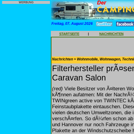
WERBUNG
Freitag, 07. August 2026
STARTSEITE
|
NACHRICHTEN
Nachrichten > Wohnmobile, Wohnwagen, Techni
Filterhersteller prÃ¤se
Caravan Salon
(red)
Viele Besitzer von Ã¤lteren Wo
kÃ¶nnen aufatmen: Mit der NachrÃ¼
TWINgreen active von TWINTEC kÃ¶n
Feinstaubplakette eintauschen. Diese
vielen deutschen Umweltzonen, die 
verschÃ¤rfen. So dÃ¼rfen schon ab 
und Hannover nur noch Fahrzeuge in
Plakette an der Windschutzscheibe