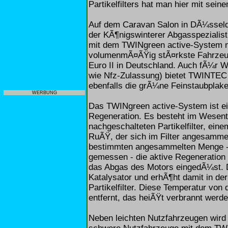
Partikelfilters hat man hier mit se
Auf dem Caravan Salon in DÃ¼sseldo
der KÃ¶nigswinterer Abgasspezialis
mit dem TWINgreen active-System n
volumenmÃ¤ÃŸig stÃ¤rkste Fahrzeu
Euro II in Deutschland. Auch fÃ¼r W
wie Nfz-Zulassung) bietet TWINTEC
ebenfalls die grÃ¼ne Feinstaubplake
WERBUNG
Das TWINgreen active-System ist ein
Regeneration. Es besteht im Wesent
nachgeschalteten Partikelfilter, eine
RuÃŸ, der sich im Filter angesammelt
bestimmten angesammelten Menge -
gemessen - die aktive Regeneration a
das Abgas des Motors eingedÃ¼st. D
Katalysator und erhÃ¶ht damit in de
Partikelfilter. Diese Temperatur von
entfernt, das heiÃŸt verbrannt werd
Neben leichten Nutzfahrzeugen wir