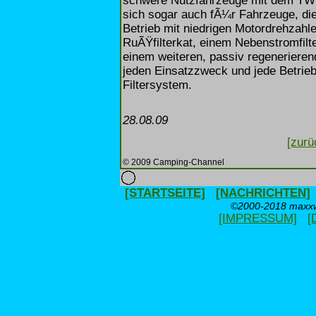
schwere Nutzfahrzeuge mit dem TWI
sich sogar auch fÃ¼r Fahrzeuge, die
Betrieb mit niedrigen Motordrehzah
RuÃŸfilterkat, einem Nebenstromfil
einem weiteren, passiv regeneriere
jeden Einsatzzweck und jede Betri
Filtersystem.
28.08.09
[zurü
© 2009 Camping-Channel
[STARTSEITE]
[NACHRICHTEN]
©2000-2018 maxxwe
[IMPRESSUM]
[