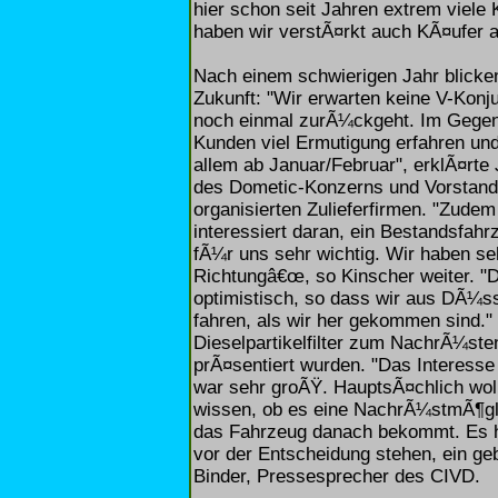
hier schon seit Jahren extrem viele
haben wir verstÃ¤rkt auch KÃ¤ufer 
Nach einem schwierigen Jahr blicken 
Zukunft: "Wir erwarten keine V-Konj
noch einmal zurÃ¼ckgeht. Im Gegent
Kunden viel Ermutigung erfahren und
allem ab Januar/Februar", erklÃ¤rte
des Dometic-Konzerns und Vorstand 
organisierten Zulieferfirmen. "Zudem
interessiert daran, ein Bestandsfa
fÃ¼r uns sehr wichtig. Wir haben sehr
Richtungâ€œ, so Kinscher weiter. "
optimistisch, so dass wir aus DÃ¼ss
fahren, als wir her gekommen sind."
Dieselpartikelfilter zum NachrÃ¼ste
prÃ¤sentiert wurden. "Das Interesse
war sehr groÃŸ. HauptsÃ¤chlich wol
wissen, ob es eine NachrÃ¼stmÃ¶glic
das Fahrzeug danach bekommt. Es ha
vor der Entscheidung stehen, ein ge
Binder, Pressesprecher des CIVD.