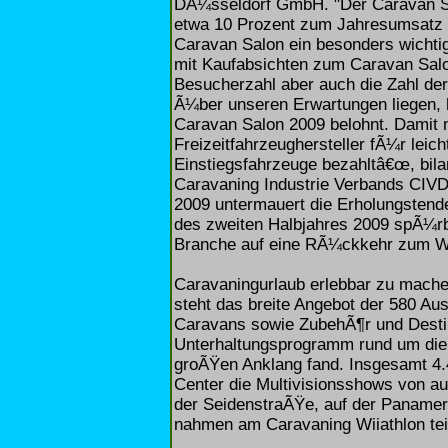
DÃ¼sseldorf GmbH. "Der Caravan Salo
etwa 10 Prozent zum Jahresumsatz d
Caravan Salon ein besonders wichti
mit Kaufabsichten zum Caravan Salo
Besucherzahl aber auch die Zahl der
Ã¼ber unseren Erwartungen liegen, 
Caravan Salon 2009 belohnt. Damit m
Freizeitfahrzeughersteller fÃ¼r lei
Einstiegsfahrzeuge bezahltâ€œ, bila
Caravaning Industrie Verbands CIV
2009 untermauert die Erholungstende
des zweiten Halbjahres 2009 spÃ¼rba
Branche auf eine RÃ¼ckkehr zum W
Caravaningurlaub erlebbar zu mache
steht das breite Angebot der 580 Au
Caravans sowie ZubehÃ¶r und Destin
Unterhaltungsprogramm rund um die 
groÃŸen Anklang fand. Insgesamt 4
Center die Multivisionsshows von a
der SeidenstraÃŸe, auf der Panameri
nahmen am Caravaning Wiiathlon tei