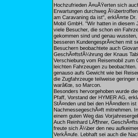
Hochzufrieden Ã¤uÃŸerten sich auch
Erwartungen durchweg Ã¼bertroffen 
am Caravaning da ist", erklÃ¤rte Dr
Mobil GmbH. "Wir hatten in diesem 
viele Besucher, die schon ein Fahrze
gekommen sind und genau wussten, wa
besseren KundengesprÃ¤chen mit seh
Besuchern beobachtete auch Giovann
GeschÃ¤ftsfÃ¼hrung der Knaus Tabb
Verschiebung vom Reisemobil zum C
leichten Fahrzeugen zu beobachten.
genauso aufs Gewicht wie bei Reise
die Zugfahrzeuge teilweise geringer m
warâ€œ, so Marcon.
Besonders hervorgehoben wurde die
Pfaff, Vorstand der HYMER AG, erkl
StÃ¤nden und bei den HÃ¤ndlern ist 
NachmessegeschÃ¤ft mitnehmen. Insg
einem guten Weg das Vorjahresergebn
Auch Reinhard LÃ¶hner, GeschÃ¤ft
freute sich Ã¼ber den neu aufkeim
VerkÃ¤ufe. Lebhaft sei auch die Na