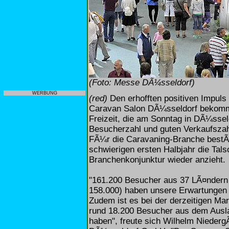
(Foto: Messe DÃ¼sseldorf)
WERBUNG
(red)
Den erhofften positiven Impuls
Caravan Salon DÃ¼sseldorf bekomm
Freizeit, die am Sonntag in DÃ¼ssel
Besucherzahl und guten Verkaufszahl
FÃ¼r die Caravaning-Branche bestÃ¤
schwierigen ersten Halbjahr die Talso
Branchenkonjunktur wieder anzieht.
"161.200 Besucher aus 37 LÃ¤ndern 
158.000) haben unsere Erwartungen 
Zudem ist es bei der derzeitigen Mar
rund 18.200 Besucher aus dem Aus
haben", freute sich Wilhelm Nieder