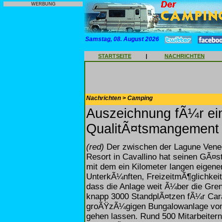
WERBUNG
Samstag, 08. August 2026
STARTSEITE
|
NACHRICHTEN
Nachrichten > Camping
Auszeichnung fÃ¼r ein
QualitÃ¤tsmangement
(red)
Der zwischen der Lagune Vened
Resort in Cavallino hat seinen GÃ¤s
mit dem ein Kilometer langen eigen
UnterkÃ¼nften, FreizeitmÃ¶glichkei
dass die Anlage weit Ã¼ber die Gren
knapp 3000 StandplÃ¤tzen fÃ¼r Car
groÃŸzÃ¼gigen Bungalowanlage von 
gehen lassen. Rund 500 Mitarbeite