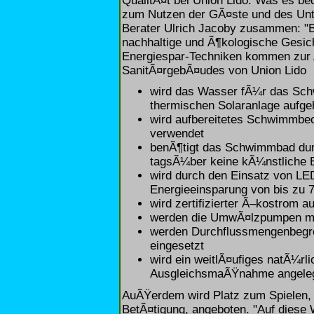
QualitÃ¤t bei Union Lido. Was es be
zum Nutzen der GÃ¤ste und des Un
Berater Ulrich Jacoby zusammen: "B
nachhaltige und Ã¶kologische Gesic
Energiespar-Techniken kommen zur 
SanitÃ¤rgebÃ¤udes von Union Lido
wird das Wasser fÃ¼r das Sch
thermischen Solaranlage aufge
wird aufbereitetes Schwimmbe
verwendet
benÃ¶tigt das Schwimmbad dur
tagsÃ¼ber keine kÃ¼nstliche 
wird durch den Einsatz von LE
Energieeinsparung von bis zu 7
wird zertifizierter Ã–kostrom 
werden die UmwÃ¤lzpumpen mit
werden Durchflussmengenbegr
eingesetzt
wird ein weitlÃ¤ufiges natÃ¼rli
AusgleichsmaÃŸnahme angeleg
AuÃŸerdem wird Platz zum Spielen, 
BetÃ¤tigung, angeboten. "Auf diese 