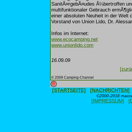
SanitÃ¤rgebÃ¤udes Ã¼bertroffen un
multifunktionaler Gebrauch ermÃ¶gl
einer absoluten Neuheit in der Wel
Vorstand von Union Lido, Dr. Alessan
Infos im Internet:
www.ecocamping.net
www.unionlido.com
16.09.09
[zurü
© 2009 Camping-Channel
[STARTSEITE]
[NACHRICHTEN]
©2000-2018 maxxwe
[IMPRESSUM]
[