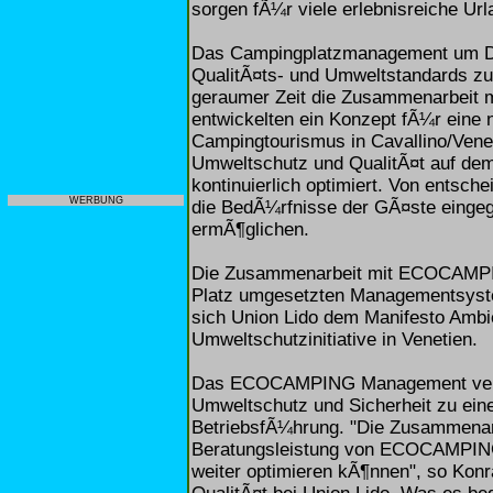
sorgen fÃ¼r viele erlebnisreiche Url
Das Campingplatzmanagement um Dr. 
QualitÃ¤ts- und Umweltstandards zu
geraumer Zeit die Zusammenarbeit
entwickelten ein Konzept fÃ¼r eine 
Campingtourismus in Cavallino/Vene
Umweltschutz und QualitÃ¤t auf dem
kontinuierlich optimiert. Von entsc
WERBUNG
die BedÃ¼rfnisse der GÃ¤ste eingeg
ermÃ¶glichen.
Die Zusammenarbeit mit ECOCAMPING
Platz umgesetzten Managementsyste
sich Union Lido dem Manifesto Ambi
Umweltschutzinitiative in Venetien.
Das ECOCAMPING Management verbind
Umweltschutz und Sicherheit zu eine
BetriebsfÃ¼hrung. "Die Zusammenarb
Beratungsleistung von ECOCAMPING
weiter optimieren kÃ¶nnen", so Kon