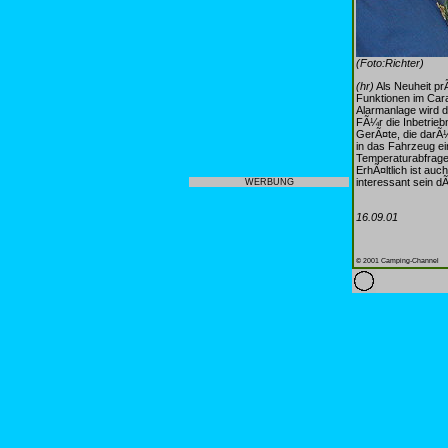
(Foto:Richter)
(hr)
Als Neuheit pr
Funktionen im Cara
Alarmanlage wird d
FÃ¼r die Inbetrieb
GerÃ¤te, die darÃ¼
in das Fahrzeug ei
Temperaturabfrage
ErhÃ¤ltlich ist au
interessant sein dÃ
WERBUNG
16.09.01
© 2001 Camping-Channel