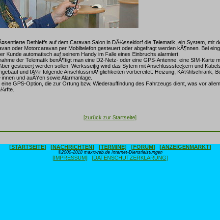
Ã¤sentierte Dethleffs auf dem Caravan Salon in DÃ¼sseldorf die Telematik, ein System, mit 
van oder Motorcaravan per Mobiltelefon gesteuert oder abgefragt werden kÃ¶nnen. Bei ein
er Kunde automatisch auf seinem Handy im Falle eines Einbruchs alarmiert.
nahme der Telematik benÃ¶tigt man eine D2-Netz- oder eine GPS-Antenne, eine SIM-Karte mi
ber gesteuert werden sollen. Werksseitig wird das Sytem mit Anschlusssteckern und Kabels
ngebaut und fÃ¼r folgende AnschlussmÃ¶glichkeiten vorbereitet: Heizung, KÃ¼hlschrank, Boi
 innen und auÃŸen sowie Alarmanlage.
ch eine GPS-Option, die zur Ortung bzw. Wiederauffindung des Fahrzeugs dient, was vor alle
¼rfte.
[zurück zur Startseite]
[STARTSEITE]
[NACHRICHTEN]
[TERMINE]
[FORUM]
[ANZEIGENMARKT]
©2000-2018 maxxweb.de Internet-Dienstleistungen
[IMPRESSUM]
[DATENSCHUTZERKLÄRUNG]