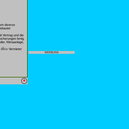
dem diverse
gebauter
t Vertrag und die
icherungen fertig
ler, Klimaanlage,
m fÃ¼r Vermieter
WERBUNG