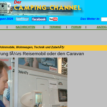
gust 2026
Das Wetter in:
|
NACHRICHTEN
|
TERMINE
|
FORUM
|
ANZEI
Wohnmobile, Wohnwagen, Technik und ZubehÃ¶r
rung fÃ¼rs Reisemobil oder den Caravan