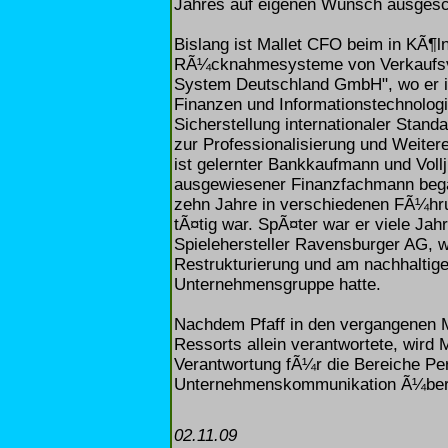
Jahres auf eigenen Wunsch ausgesc
Bislang ist Mallet CFO beim in KÃ¶
RÃ¼cknahmesysteme von Verkaufsv
System Deutschland GmbH", wo er in
Finanzen und Informationstechnologi
Sicherstellung internationaler Stan
zur Professionalisierung und Weiter
ist gelernter Bankkaufmann und Vollju
ausgewiesener Finanzfachmann bega
zehn Jahre in verschiedenen FÃ¼hr
tÃ¤tig war. SpÃ¤ter war er viele Ja
Spielehersteller Ravensburger AG, w
Restrukturierung und am nachhaltige
Unternehmensgruppe hatte.
Nachdem Pfaff in den vergangenen M
Ressorts allein verantwortete, wird
Verantwortung fÃ¼r die Bereiche Per
Unternehmenskommunikation Ã¼be
02.11.09