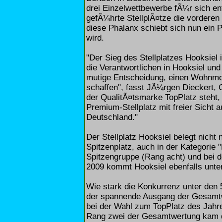
drei Einzelwettbewerbe fÃ¼r sich e
gefÃ¼hrte StellplÃ¤tze die vorderen 
diese Phalanx schiebt sich nun ein 
wird.
"Der Sieg des Stellplatzes Hooksiel
die Verantwortlichen in Hooksiel un
mutige Entscheidung, einen Wohnmob
schaffen", fasst JÃ¼rgen Dieckert,
der QualitÃ¤tsmarke TopPlatz steht
Premium-Stellplatz mit freier Sicht au
Deutschland."
Der Stellplatz Hooksiel belegt nicht 
Spitzenplatz, auch in der Kategorie "
Spitzengruppe (Rang acht) und bei
2009 kommt Hooksiel ebenfalls unter
Wie stark die Konkurrenz unter den 5
der spannende Ausgang der Gesamt
bei der Wahl zum TopPlatz des Jahr
Rang zwei der Gesamtwertung kam 