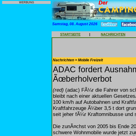
WERBUNG
Samstag, 08. August 2026
STARTSEITE
|
NACHRICHTEN
Nachrichten > Mobile Freizeit
ADAC fordert Ausnah
Ãœberholverbot
(red)
(adac) FÃ¼r die Fahrer von sc
bleibt nach einer aktuellen Gesetze
100 km/h auf Autobahnen und Kraftf
Kraftfahrzeuge Ã¼ber 3,5 t dort gru
seit jeher fÃ¼r Kraftomnibusse und
Die zunÃ¤chst von 2005 bis Ende 2
schwere Wohnmobile wurde jetzt zur