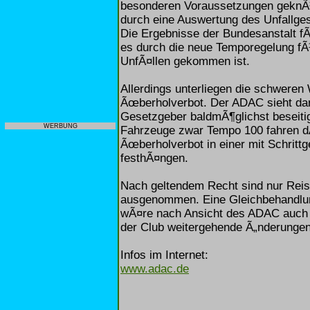
besonderen Voraussetzungen geknÃ¼
durch eine Auswertung des Unfallg
Die Ergebnisse der Bundesanstalt f
es durch die neue Temporegelung f
UnfÃ¤llen gekommen ist.
Allerdings unterliegen die schwere
Ãœberholverbot. Der ADAC sieht dari
Gesetzgeber baldmÃ¶glichst beseitig
WERBUNG
Fahrzeuge zwar Tempo 100 fahren d
Ãœberholverbot in einer mit Schrit
festhÃ¤ngen.
Nach geltendem Recht sind nur Re
ausgenommen. Eine Gleichbehandlun
wÃ¤re nach Ansicht des ADAC auch i
der Club weitergehende Ã„nderunge
Infos im Internet:
www.adac.de