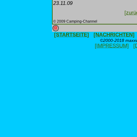
23.11.09
[zurü
© 2009 Camping-Channel
[STARTSEITE]
[NACHRICHTEN]
©2000-2018 maxxwe
[IMPRESSUM]
[