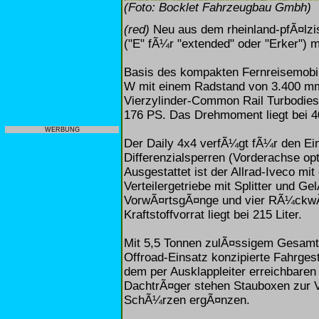
(Foto: Bocklet Fahrzeugbau Gmbh)
(red)
Neu aus dem rheinland-pfÃ¤lzi
("E" fÃ¼r "extended" oder "Erker") 
Basis des kompakten Fernreisemobils
W mit einem Radstand von 3.400 mm. 
Vierzylinder-Common Rail Turbodies
176 PS. Das Drehmoment liegt bei 
WERBUNG
Der Daily 4x4 verfÃ¼gt fÃ¼r den E
Differenzialsperren (Vorderachse op
Ausgestattet ist der Allrad-Iveco m
Verteilergetriebe mit Splitter und G
VorwÃ¤rtsgÃ¤nge und vier RÃ¼ckwÃ
Kraftstoffvorrat liegt bei 215 Liter.
Mit 5,5 Tonnen zulÃ¤ssigem Gesamtg
Offroad-Einsatz konzipierte Fahrge
dem per Ausklappleiter erreichbare
DachtrÃ¤ger stehen Stauboxen zur 
SchÃ¼rzen ergÃ¤nzen.