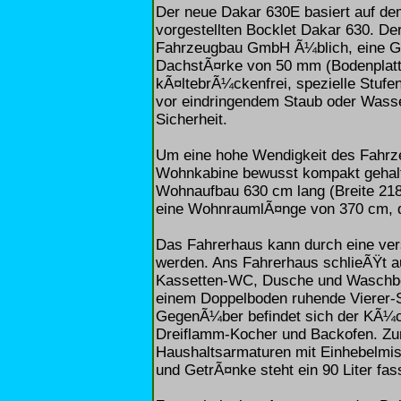
Der neue Dakar 630E basiert auf dem
vorgestellten Bocklet Dakar 630. De
Fahrzeugbau GmbH Ã¼blich, eine Gf
DachstÃ¤rke von 50 mm (Bodenplatt
kÃ¤ltebrÃ¼ckenfrei, spezielle Stuf
vor eindringendem Staub oder Wasse
Sicherheit.
Um eine hohe Wendigkeit des Fahrze
Wohnkabine bewusst kompakt gehalt
Wohnaufbau 630 cm lang (Breite 218
eine WohnraumlÃ¤nge von 370 cm, di
Das Fahrerhaus kann durch eine ve
werden. Ans Fahrerhaus schlieÃŸt auf
Kassetten-WC, Dusche und Waschbecke
einem Doppelboden ruhende Vierer-S
GegenÃ¼ber befindet sich der KÃ¼c
Dreiflamm-Kocher und Backofen. Zu
Haushaltsarmaturen mit Einhebelmi
und GetrÃ¤nke steht ein 90 Liter f