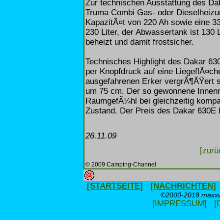
Zur technischen Ausstattung des D
Truma Combi Gas- oder Dieselheizun
KapazitÃ¤t von 220 Ah sowie eine 3
230 Liter, der Abwassertank ist 130 
beheizt und damit frostsicher.
Technisches Highlight des Dakar 63
per Knopfdruck auf eine LiegeflÃ¤ch
ausgefahrenen Erker vergrÃ¶ÃŸert 
um 75 cm. Der so gewonnene Innenr
RaumgefÃ¼hl bei gleichzeitig komp
Zustand. Der Preis des Dakar 630E l
26.11.09
[zurü
© 2009 Camping-Channel
[STARTSEITE]
[NACHRICHTEN]
©2000-2018 maxxwe
[IMPRESSUM]
[