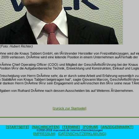
Foto: Hubert Richter)
ne wird die Knaus Tabbert GmbH, ein fÃ¼hrender Hersteller von Freizeitfahrzeugen, auf 
2009 verlassen. DrÃ¤hne wird eine leitende Position in einem Unternehmen auÃŸerhalb der 
t DrÃ¤hne Chief Operating Officer (COO) und Mitglied der GeschÃ¤ftsfÃ¼hrung bei der Knau
 Position fÃ¼r die Aufgabenbereiche Technik, Entwicklung und Konstruktion, Einkauf und Logist
Entscheidung von Herrn DrÃ¤hne sehr, da er durch seine Arbeit und Erfahrung wesentlich zu
StabilitÃ¤t von Knaus Tabbert beigetragen hat", sagte Giovanni Marcon, GeschÃ¤ftsfÃ¼hre
r danken Herrn DrÃ¤hne fÃ¼r sein Engagement und wÃ¼nschen ihm fÃ¼r seine neue TÃ¤tigk
ufgaben von Ruthard DrÃ¤hne nach dessen Ausscheiden bis auf Weiteres Ã¼bernehmen.
[zurück zur Startseite]
[STARTSEITE]
[NACHRICHTEN]
[TERMINE]
[FORUM]
[ANZEIGENMARKT]
©2000-2018 maxxweb.de Internet-Dienstleistungen
[IMPRESSUM]
[DATENSCHUTZERKLÄRUNG]