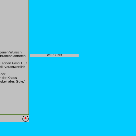
eigenen Wunsch
WERBUNG
Branche antreten.
s Tabbert GmbH. Er
ik verantwortlich.
 der
r der Knaus
eit alles Gute."