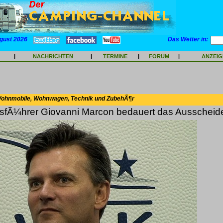
gust 2026
Das Wetter in:
|
NACHRICHTEN
|
TERMINE
|
FORUM
|
ANZEI
Wohnmobile, Wohnwagen, Technik und ZubehÃ¶r
sfÃ¼hrer Giovanni Marcon bedauert das Ausscheid