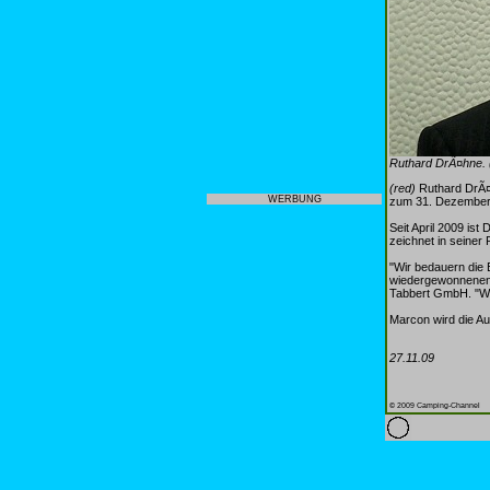
Ruthard DrÃ¤hne. (
(red)
Ruthard DrÃ¤h
WERBUNG
zum 31. Dezember 
Seit April 2009 is
zeichnet in seiner
"Wir bedauern die 
wiedergewonnenen 
Tabbert GmbH. "Wi
Marcon wird die A
27.11.09
© 2009 Camping-Channel