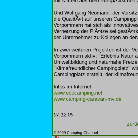
mit Mitteln aus dem EuropÃ¤ischen 
Und Wolfgang Neumann, der Vorsitze
die QualitÃ¤t auf unseren Campingp
Vorpommern hat sich als innovative
Vernetzung der PlÃ¤tze sei gestÃ¤rkt
der Unternehmer zu Kollegen an de
In zwei weiteren Projekten ist der
Vorpommern aktiv: "Erlebnis Natur 
Umweltbildung und naturnahe Freizei
"Klimafreundlicher Campingplatz" wir
Campingplatz erstellt, der klimafre
Infos im Internet:
www.ecocamping.net
www.camping-caravan-mv.de
07.12.09
[zurü
© 2009 Camping-Channel