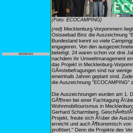
(Foto: ECOCAMPING)
(red)
Mecklenburg-Vorpommern liegt 
Ostseebad Binz die Auszeichnung 
Bundesland kennt so viele Campingpl
engagieren. Von den ausgezeichnete
beteiligt. 24 waren schon vor drei J
WERBUNG
nachdem ihr Umweltmanagement ern
das Projekt in Mecklenburg-Vorpomm
GÃ¤stebefragungen sind nur wenige d
eineinhalb Jahren geplant sind. Zu
die Auszeichnung "ECOCAMPING" zu
Die Auszeichnungen wurden am 1.
GÃ¶hren bei einer Fachtagung Ã¼ber
Wohnmobiltourismus in Mecklenbur
Gerhard Scharmberg, GeschÃ¤ftsfÃ
Projekt, freute sich Ã¼ber die Ausz
erreicht und auch Ã¶konomisch v
profitiert." Denn die Projekte de