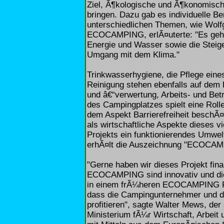
Ziel, Ã¶kologische und Ã¶konomisch
bringen. Dazu gab es individuelle 
unterschiedlichen Themen, wie Wol
ECOCAMPING, erlÃ¤uterte: "Es geht
Energie und Wasser sowie die Steig
Umgang mit dem Klima."
Trinkwasserhygiene, die Pflege ei
Reinigung stehen ebenfalls auf dem
und â€“verwertung, Arbeits- und Bet
des Campingplatzes spielt eine Roll
dem Aspekt Barrierefreiheit beschÃ
als wirtschaftliche Aspekte dieses 
Projekts ein funktionierendes Umwe
erhÃ¤lt die Auszeichnung "ECOCAM
"Gerne haben wir dieses Projekt fina
ECOCAMPING sind innovativ und die
in einem frÃ¼heren ECOCAMPING Pr
dass die Campingunternehmer und d
profitieren", sagte Walter Mews, der 
Ministerium fÃ¼r Wirtschaft, Arbeit