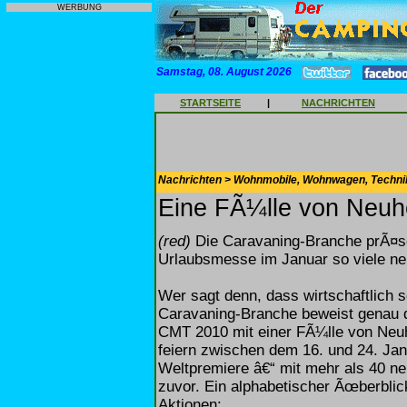
WERBUNG
Samstag, 08. August 2026
STARTSEITE
|
NACHRICHTEN
Nachrichten > Wohnmobile, Wohnwagen, Techni
Eine FÃ¼lle von Neuh
(red)
Die Caravaning-Branche prÃ¤sent
Urlaubsmesse im Januar so viele ne
Wer sagt denn, dass wirtschaftlich s
Caravaning-Branche beweist genau da
CMT 2010 mit einer FÃ¼lle von Neuh
feiern zwischen dem 16. und 24. Jan
Weltpremiere â€“ mit mehr als 40 ne
zuvor. Ein alphabetischer Ãœberblic
Aktionen: