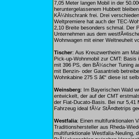
7,05 Meter langen Mobil in der 50.0
heruntergelassenem Hubbett bleibe
KÃ¼hlschrank frei. Drei verschiede
Weltpremiere hat auch der TEC-Wohn
2,10 Breite besonders schmal. Der P
Unternehmen aus dem westfÃ¤lische
Wohnwagen mit einer Weltneuheit vo
Tischer
: Aus Kreuzwertheim am Mai
Pick-up-Wohnmobil zur CMT: Basis 
mit 396 PS, den BÃ¼scher Tuning a
mit Benzin- oder Gasantrieb betreibe
Wohnkabine 275 S â€“ diese ist selbs
Weinsberg
: Im Bayerischen Wald w
entwickelt, der auf der CMT erstmal
der Fiat-Ducato-Basis. Bei nur 5,4
Fahrzeug ideal fÃ¼r StÃ¤dtetrips gee
Westfalia
: Einen multifunktionalen V
Traditionshersteller aus Rheda-Wied
multifunktionale Westfalia-Neuling, 