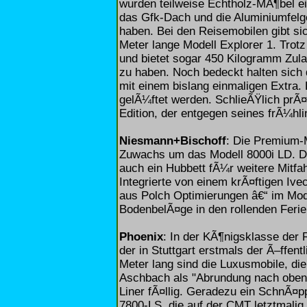
wurden teilweise Echtholz-MÃ¶bel ei
das Gfk-Dach und die Aluminiumfelg
haben. Bei den Reisemobilen gibt si
Meter lange Modell Explorer 1. Trotz
und bietet sogar 450 Kilogramm Zula
zu haben. Noch bedeckt halten sich
mit einem bislang einmaligen Extra.
gelÃ¼ftet werden. SchlieÃŸlich prÃ¤
Edition, der entgegen seines frÃ¼hl
Niesmann+Bischoff
: Die Premium-M
Zuwachs um das Modell 8000i LD. D
auch ein Hubbett fÃ¼r weitere Mitfa
Integrierte von einem krÃ¤ftigen Ive
aus Polch Optimierungen â€“ im Mod
BodenbelÃ¤ge in den rollenden Feri
Phoenix
: In der KÃ¶nigsklasse der 
der in Stuttgart erstmals der Ã–ffent
Meter lang sind die Luxusmobile, d
Aschbach als "Abrundung nach oben
Liner fÃ¤llig. Geradezu ein SchnÃ¤p
7800-LS, die auf der CMT letztmali