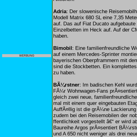
Adria
: Der slowenische Reisemobilhe
Modell Matrix 680 SL eine 7,35 Meter
auf. Das auf Fiat Ducato aufgebaut
Einzelbetten im Heck auf. Auf der 
haben.
Bimobil
: Eine familienfreundliche W
auf einem Mercedes-Sprinter montie
WERBUNG
bayerischen Oberpframmern mit dem
sind die Stockbetten. Ein komplettes
zu haben.
BÃ¼rstner
: Im badischen Kehl wur
FÃ¼r Wohnwagen-Fans prÃ¤sentiert
gleich zwei neue, familienfreundlich
mal mit einem quer eingebauten Eta
AuffÃ¤llig ist die grÃ¼ne Lackieru
zudem bei den Reisemobilen der nobl
ffentlichkeit vorgestellt â€“ er wird
Baureihe Argos prÃ¤sentiert BÃ¼rstn
und A 650 nicht weniger als drei ne