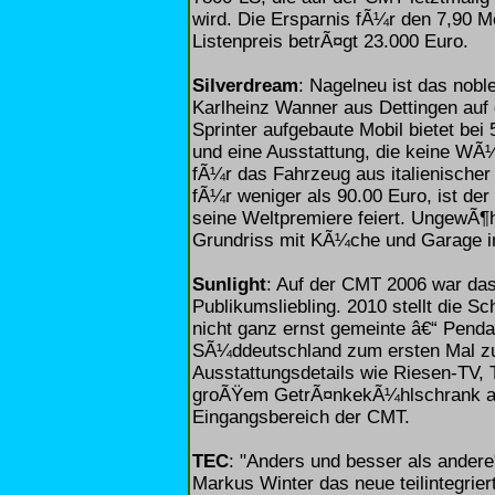
wird. Die Ersparnis fÃ¼r den 7,90 
Listenpreis betrÃ¤gt 23.000 Euro.
Silverdream
: Nagelneu ist das nobl
Karlheinz Wanner aus Dettingen auf
Sprinter aufgebaute Mobil bietet be
und eine Ausstattung, die keine W
fÃ¼r das Fahrzeug aus italienische
fÃ¼r weniger als 90.00 Euro, ist de
seine Weltpremiere feiert. UngewÃ¶
Grundriss mit KÃ¼che und Garage 
Sunlight
: Auf der CMT 2006 war das
Publikumsliebling. 2010 stellt die 
nicht ganz ernst gemeinte â€“ Pendan
SÃ¼ddeutschland zum ersten Mal zu
Ausstattungsdetails wie Riesen-TV, 
groÃŸem GetrÃ¤nkekÃ¼hlschrank aus
Eingangsbereich der CMT.
TEC
: "Anders und besser als ander
Markus Winter das neue teilintegrie