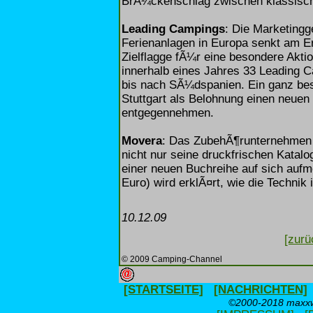
BrÃ¼ckenschlag zwischen klassisch
Leading Campings
: Die Marketingg
Ferienanlagen in Europa senkt am 
Zielflagge fÃ¼r eine besondere Akti
innerhalb eines Jahres 33 Leading 
bis nach SÃ¼dspanien. Ein ganz be
Stuttgart als Belohnung einen neue
entgegennehmen.
Movera
: Das ZubehÃ¶runternehmen 
nicht nur seine druckfrischen Katal
einer neuen Buchreihe auf sich aufm
Euro) wird erklÃ¤rt, wie die Technik
10.12.09
[zurü
© 2009 Camping-Channel
[STARTSEITE]
[NACHRICHTEN]
©2000-2018 maxxwe