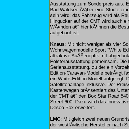
Ausstattung zum Sonderpreis aus. Et
Bad Waldsee Ã¼ber eine Studie eine
sein wird: das Fahrzeug wird als Ra
Hingucker auf der CMT wird auch ei
WÃ¤nden â€“ hier kÃ¶nnen die Besu
aufgebaut ist.
Knaus
: Mit nicht weniger als vier S
Wohnwagenmodelle Sport "White Edi
attraktive AuÃŸenoptik mit abgedunk
Polsterausstattung gemeinsam. Die l
Serienausstattung, zu der ein Vorzel
Edition-Caravan-Modelle betrÃ¤gt fa
ein White-Edition Modell aufgelegt: 
Satellitenanlage inklusive. Der Prei
Kastenwagen prÃ¤sentiert das Unte
der CMT â€“ den Box Star Road 540. 
Street 600. Dazu wird das innovati
Deseo Box erweitert.
LMC
: Mit gleich zwei neuen Grundr
der westfÃ¤lische Hersteller nach 