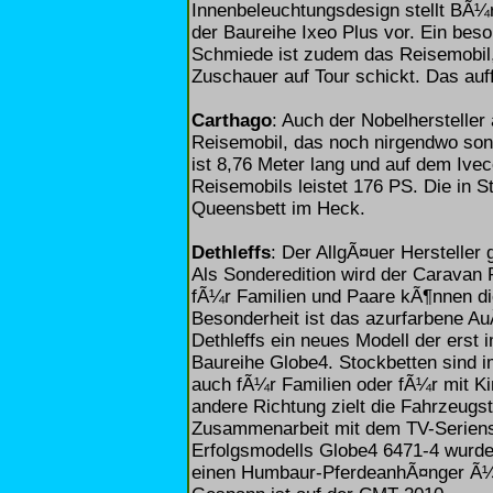
Innenbeleuchtungsdesign stellt BÃ¼rs
der Baureihe Ixeo Plus vor. Ein bes
Schmiede ist zudem das Reisemobil
Zuschauer auf Tour schickt. Das auf
Carthago
: Auch der Nobelherstelle
Reisemobil, das noch nirgendwo son
ist 8,76 Meter lang und auf dem Ive
Reisemobils leistet 176 PS. Die in St
Queensbett im Heck.
Dethleffs
: Der AllgÃ¤uer Hersteller
Als Sonderedition wird der Caravan P
fÃ¼r Familien und Paare kÃ¶nnen d
Besonderheit ist das azurfarbene A
Dethleffs ein neues Modell der erst
Baureihe Globe4. Stockbetten sind 
auch fÃ¼r Familien oder fÃ¼r mit Ki
andere Richtung zielt die Fahrzeugst
Zusammenarbeit mit dem TV-Seriensta
Erfolgsmodells Globe4 6471-4 wurde 
einen Humbaur-PferdeanhÃ¤nger Ã¼b