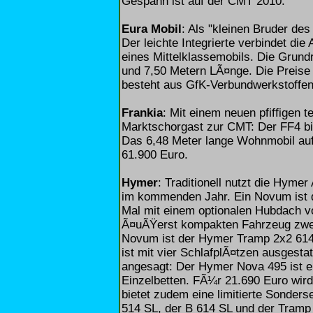
Gespann ist auf der CMT 2010.
Eura Mobil
: Als "kleinen Bruder des 
Der leichte Integrierte verbindet di
eines Mittelklassemobils. Die Grund
und 7,50 Metern LÃ¤nge. Die Preise 
besteht aus GfK-Verbundwerkstoffen
Frankia
: Mit einem neuen pfiffigen 
Marktschorgast zur CMT: Der FF4 bi
Das 6,48 Meter lange Wohnmobil auf
61.900 Euro.
Hymer
: Traditionell nutzt die Hym
im kommenden Jahr. Ein Novum ist d
Mal mit einem optionalen Hubdach vo
Ã¤uÃŸerst kompakten Fahrzeug zwei 
Novum ist der Hymer Tramp 2x2 614. 
ist mit vier SchlafplÃ¤tzen ausgesta
angesagt: Der Hymer Nova 495 ist 
Einzelbetten. FÃ¼r 21.690 Euro wird
bietet zudem eine limitierte Sonders
514 SL, der B 614 SL und der Tramp