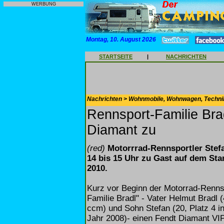
WERBUNG
Montag, 10. August 2026
STARTSEITE
|
NACHRICHTEN
Nachrichten > Wohnmobile, Wohnwagen, Techni
Rennsport-Familie Brad
Diamant zu
(red)
Motorrrad-Rennsportler Stefa
14 bis 15 Uhr zu Gast auf dem Sta
2010.
Kurz vor Beginn der Motorrad-Rennsp
Familie Bradl" - Vater Helmut Bradl 
ccm) und Sohn Stefan (20, Platz 4 i
Jahr 2008)- einen Fendt Diamant VI