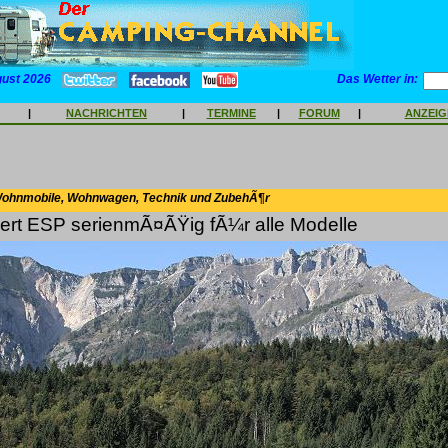
gust 2026
Das Wetter in:
|
NACHRICHTEN
|
TERMINE
|
FORUM
|
ANZEI
Wohnmobile, Wohnwagen, Technik und ZubehÃ¶r
ert ESP serienmÃ¤ÃŸig fÃ¼r alle Modelle