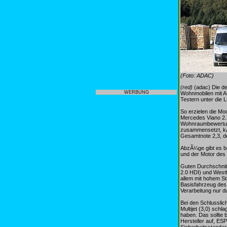
(Foto: ADAC)
(red)
(adac) Die d
WERBUNG
Wohnmobilen mit A
Testern unter die 
So erzielen die Mo
Mercedes Viano 2.2
Wohnraumbewertung
zusammensetzt, kÃ
Gesamtnote 2,3, de
AbzÃ¼ge gibt es be
und der Motor des 
Guten Durchschnit
2.0 HDI) und Westf
allem mit hohem St
Basisfahrzeug des 
Verarbeitung nur d
Bei den Schlussli
Multijet (3,0) sch
haben. Das sollte 
Hersteller auf, ES
Sicherheitsstandar