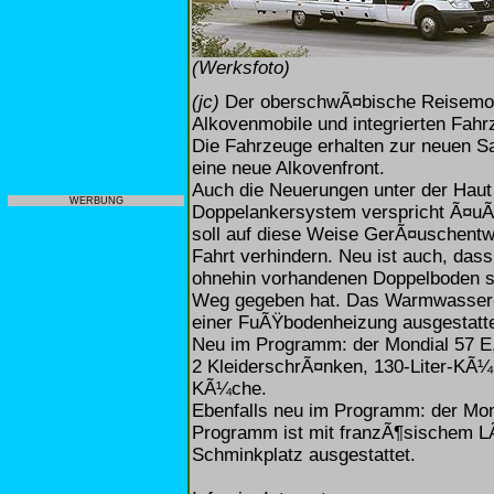
(Werksfoto)
(jc)
Der oberschwÃ¤bische Reisemobil
Alkovenmobile und integrierten Fahr
Die Fahrzeuge erhalten zur neuen Sa
eine neue Alkovenfront.
Auch die Neuerungen unter der Haut 
WERBUNG
Doppelankersystem verspricht Ã¤uÃŸ
soll auf diese Weise GerÃ¤uschent
Fahrt verhindern. Neu ist auch, da
ohnehin vorhandenen Doppelboden s
Weg gegeben hat. Das Warmwasser-H
einer FuÃŸbodenheizung ausgestatte
Neu im Programm: der Mondial 57 E, 
2 KleiderschrÃ¤nken, 130-Liter-KÃ¼
KÃ¼che.
Ebenfalls neu im Programm: der Mon
Programm ist mit franzÃ¶sischem L
Schminkplatz ausgestattet.