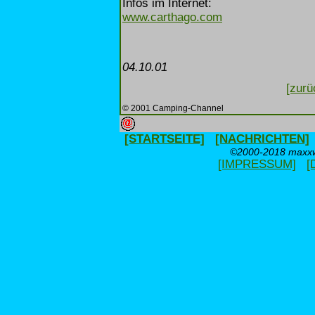
Infos im Internet:
www.carthago.com
04.10.01
[zurü
© 2001 Camping-Channel
[STARTSEITE]
[NACHRICHTEN]
©2000-2018 maxxwe
[IMPRESSUM]
[