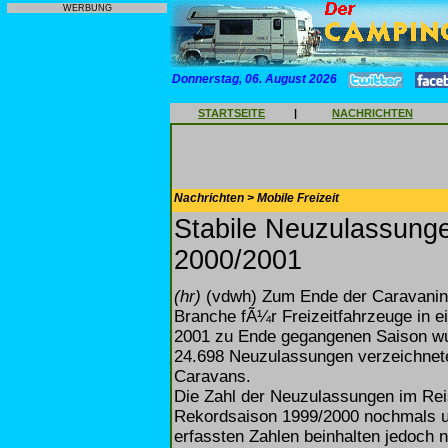
WERBUNG
Donnerstag, 06. August 2026
STARTSEITE
|
NACHRICHTEN
Nachrichten > Mobile Freizeit
Stabile Neuzulassunge
2000/2001
(hr)
(vdwh) Zum Ende der Caravaning
Branche fÃ¼r Freizeitfahrzeuge in ei
2001 zu Ende gegangenen Saison wu
24.698 Neuzulassungen verzeichnete
Caravans.
Die Zahl der Neuzulassungen im Rei
Rekordsaison 1999/2000 nochmals u
erfassten Zahlen beinhalten jedoch 