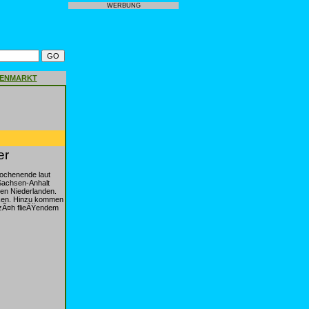
WERBUNG
GENMARKT
er
ochenende laut
Sachsen-Anhalt
hen Niederlanden.
rken. Hinzu kommen
 zÃ¤h flieÃŸendem