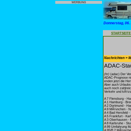
WERBUNG
Donnerstag, 06.
STARTSEITE
Nachrichten > Mo
ADAC-Stau
(hr)
(adac) Der Ver
ADAC-Prognose nic
enden jetzt die He
Aber auch Urlaubs
auch noch zahlreic
Verkehr und kÃ¼rz
A 7 Flensburg - H
A 1 Hamburg - Bre
A 2 Dortmund - Han
A 9 MÃ¼nchen - NÃ
A 4 Bad Hersfeld -
A 5 Frankfurt - Kar
A 3 Oberhausen - 
A 8 Karlsruhe - St
A 99 Umfahrung 
A 95/B 2 MÃ¼nche