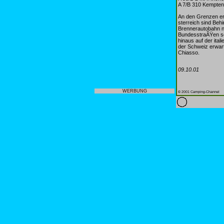
A 7/B 310 Kempte
An den Grenzen er
sterreich sind Beh
Brennerautobahn n
BundesstraÃŸen s
hinaus auf der ita
der Schweiz erwart
Chiasso.
09.10.01
WERBUNG
© 2001 Camping-Channel