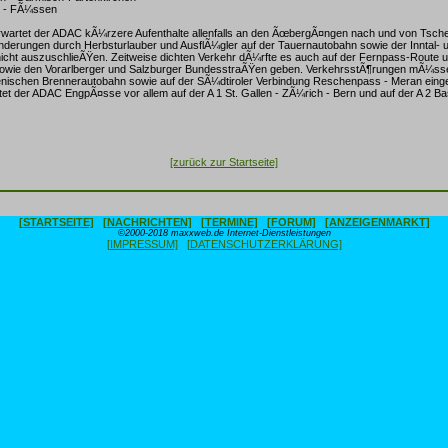
n - FÃ¼ssen
wartet der ADAC kÃ¼rzere Aufenthalte allenfalls an den ÃœbergÃ¤ngen nach und von Tsche
inderungen durch Herbsturlauber und AusflÃ¼gler auf der Tauernautobahn sowie der Inntal- 
icht auszuschlieÃŸen. Zeitweise dichten Verkehr dÃ¼rfte es auch auf der Fernpass-Route u
owie den Vorarlberger und Salzburger BundesstraÃŸen geben. VerkehrsstÃ¶rungen mÃ¼s
lienischen Brennerautobahn sowie auf der SÃ¼dtiroler Verbindung Reschenpass - Meran einge
et der ADAC EngpÃ¤sse vor allem auf der A 1 St. Gallen - ZÃ¼rich - Bern und auf der A 2 Bas
[zurück zur Startseite]
[STARTSEITE]
[NACHRICHTEN]
[TERMINE]
[FORUM]
[ANZEIGENMARKT]
©2000-2018 maxxweb.de Internet-Dienstleistungen
[IMPRESSUM]
[DATENSCHUTZERKLÄRUNG]