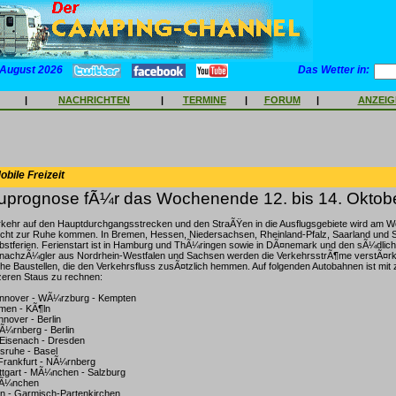
 August 2026
Das Wetter in:
|
NACHRICHTEN
|
TERMINE
|
FORUM
|
ANZEI
bile Freizeit
prognose fÃ¼r das Wochenende 12. bis 14. Oktob
kehr auf den Hauptdurchgangsstrecken und den StraÃŸen in die Ausflugsgebiete wird am W
ht zur Ruhe kommen. In Bremen, Hessen, Niedersachsen, Rheinland-Pfalz, Saarland und 
rbstferien. Ferienstart ist in Hamburg und ThÃ¼ringen sowie in DÃ¤nemark und den sÃ¼dlic
nachzÃ¼gler aus Nordrhein-Westfalen und Sachsen werden die VerkehrsstrÃ¶me verstÃ¤
he Baustellen, die den Verkehrsfluss zusÃ¤tzlich hemmen. Auf folgenden Autobahnen ist mit
eren Staus zu rechnen:
annover - WÃ¼rzburg - Kempten
men - KÃ¶ln
nover - Berlin
¼rnberg - Berlin
 Eisenach - Dresden
lsruhe - Basel
Frankfurt - NÃ¼rnberg
uttgart - MÃ¼nchen - Salzburg
MÃ¼nchen
n - Garmisch-Partenkirchen