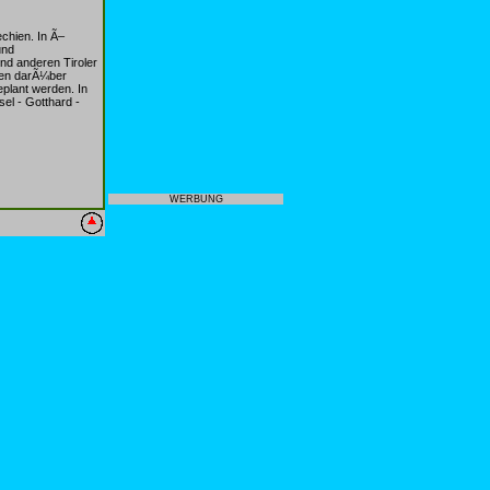
chien. In Ã–
und
nd anderen Tiroler
sen darÃ¼ber
plant werden. In
el - Gotthard -
WERBUNG