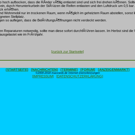
 hoch aufbocken, dass die RÃ¤der vÃ¶llig entlastet sind und sich frei drehen kÃ¶nnen. Sollte
ein, durch Herunterkurbeln der StÃ¼tzen die Reifen entlasten und den Luftdruck um 0,5 ba
ck erhÃ¶hen.
d Wohnmobil nur im trockenen Raum, wenn mÃ¶glich im geheiztem Raum abstellen, sonst li
gneten Stellplatz.
en so auflegen, dass die BelÃ¼ftungsÃ¶ffnungen nicht verdeckt werden.
 Reparaturen notwendig, sollte man diese sofort durchfÃ¼hren lassen. Im Herbst sind die 
 ausgelastet wie im FrÃ¼hjahr.
[zurück zur Startseite]
[STARTSEITE]
[NACHRICHTEN]
[TERMINE]
[FORUM]
[ANZEIGENMARKT]
©2000-2018 maxxweb.de Internet-Dienstleistungen
[IMPRESSUM]
[DATENSCHUTZERKLÄRUNG]