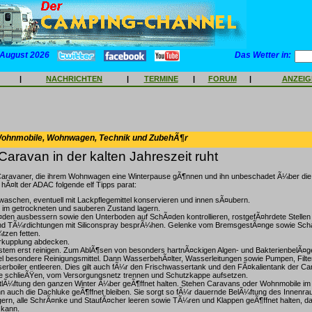
 August 2026
Das Wetter in:
|
NACHRICHTEN
|
TERMINE
|
FORUM
|
ANZEI
Wohnmobile, Wohnwagen, Technik und ZubehÃ¶r
aravan in der kalten Jahreszeit ruht
ravaner, die ihrem Wohnwagen eine Winterpause gÃ¶nnen und ihn unbeschadet Ã¼ber die k
hÃ¤lt der ADAC folgende elf Tipps parat:
aschen, eventuell mit Lackpflegemittel konservieren und innen sÃ¤ubern.
r im getrockneten und sauberen Zustand lagern.
en ausbessern sowie den Unterboden auf SchÃ¤den kontrollieren, rostgefÃ¤hrdete Stellen
d TÃ¼rdichtungen mit Siliconspray besprÃ¼hen. Gelenke vom BremsgestÃ¤nge sowie Scha
tzen fetten.
kupplung abdecken.
em erst reinigen. Zum AblÃ¶sen von besonders hartnÃ¤ckigen Algen- und BakterienbelÃ¤ge
 besondere Reinigungsmittel. Dann WasserbehÃ¤lter, Wasserleitungen sowie Pumpen, Filte
boiler entleeren. Dies gilt auch fÃ¼r den Frischwassertank und den FÃ¤kalientank der Cam
e schlieÃŸen, vom Versorgungsnetz trennen und Schutzkappe aufsetzen.
lÃ¼ftung den ganzen Winter Ã¼ber geÃ¶ffnet halten. Stehen Caravans oder Wohnmobile i
 auch die Dachluke geÃ¶ffnet bleiben. Sie sorgt so fÃ¼r dauernde BelÃ¼ftung des Innenra
gern, alle SchrÃ¤nke und StaufÃ¤cher leeren sowie TÃ¼ren und Klappen geÃ¶ffnet halten, dam
 kann.