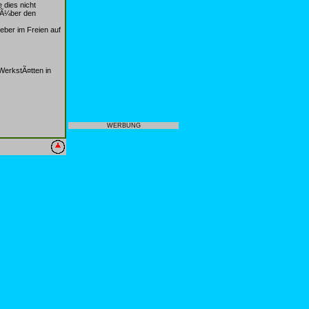
 dies nicht
r Ã¼ber den
eber im Freien auf
WerkstÃ¤tten in
WERBUNG