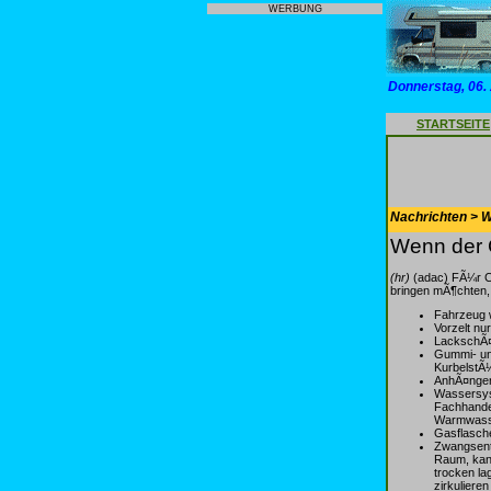
WERBUNG
Donnerstag, 06.
STARTSEITE
Nachrichten > 
Wenn der C
(hr)
(adac) FÃ¼r Ca
bringen mÃ¶chten, 
Fahrzeug w
Vorzelt nu
LackschÃ¤d
Gummi- un
KurbelstÃ¼
AnhÃ¤nger
Wassersyst
Fachhandel
Warmwasser
Gasflasch
Zwangsent
Raum, kann
trocken la
zirkulieren