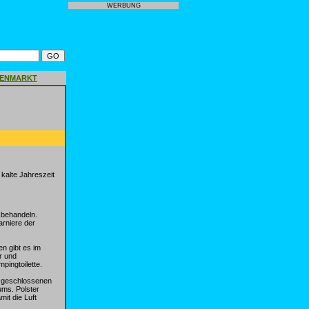
WERBUNG
GENMARKT
alte Jahreszeit
 behandeln.
rniere der
n gibt es im
r und
pingtoilette.
m geschlossenen
ums. Polster
it die Luft