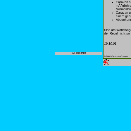
Caravan so
mÃ¶glich s
Normaldru
Caravan un
einem geei
Abdeckung
Sind am Wohnwagen
der Regel nicht so
19.10.01
WERBUNG
© 2001 Camping-Channel