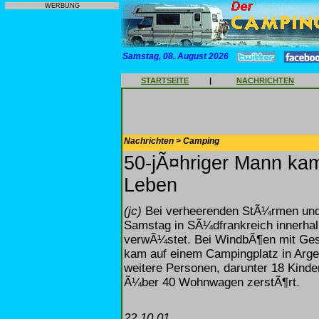
WERBUNG
Samstag, 08. August 2026
STARTSEITE
|
NACHRICHTEN
Nachrichten > Camping
50-jÃ¤hriger Mann ka
Leben
(jc)
Bei verheerenden StÃ¼rmen und
Samstag in SÃ¼dfrankreich innerha
verwÃ¼stet. Bei WindbÃ¶en mit Ges
kam auf einem Campingplatz in Arge
weitere Personen, darunter 18 Kinde
Ã¼ber 40 Wohnwagen zerstÃ¶rt.
22.10.01