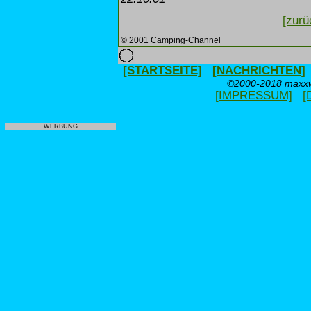
[zurü
© 2001 Camping-Channel
[STARTSEITE]
[NACHRICHTEN]
©2000-2018 maxxwe
[IMPRESSUM]
[
WERBUNG